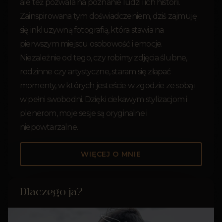
ale też pozwala na poznanie ludzi i ich historii.
Zainspirowana tym doświadczeniem, dziś zajmuję
się inkluzywną fotografią, która stawia na
pierwszym miejscu osobowość i emocje.
Niezależnie od tego, czy robimy zdjęcia ślubne,
rodzinne czy artystyczne, staram się złapać
momenty, w których jesteście w zgodzie ze sobą i
w pełni swobodni. Dzięki ciekawym stylizacjom i
plenerom, moje sesje są oryginalne i
niepowtarzalne.
WIĘCEJ O MNIE
Dlaczego ja?