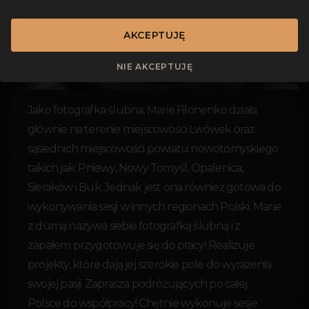
AKCEPTUJĘ
NIE AKCEPTUJĘ
Jako fotografka ślubna, Marie Filonenko działa
głównie na terenie miejscowości Lwówek oraz
sąsiednich miejscowości powiatu nowotomyskiego
takich jak: Pniewy, Nowy Tomyśl, Opalenica,
Sieraków i Buk. Jednak jest ona również gotowa do
wykonywania sesji w innych regionach Polski. Marie
z dumą nazywa siebie fotografką ślubną i z
zapałem przygotowuje się do pracy! Realizuje
projekty, które dają jej szerokie pole do wyrażenia
swojej pasji. Zaprasza podróżujących po całej
Polsce do współpracy! Chętnie wykonuje sesje