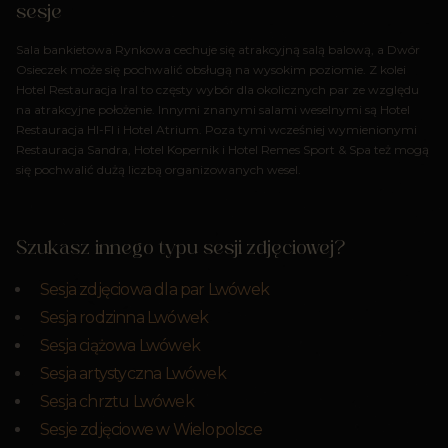
sesje
Sala bankietowa Rynkowa cechuje się atrakcyjną salą balową, a Dwór
Osieczek może się pochwalić obsługą na wysokim poziomie. Z kolei
Hotel Restauracja Iral to częsty wybór dla okolicznych par ze względu
na atrakcyjne położenie. Innymi znanymi salami weselnymi są Hotel
Restauracja HI-FI i Hotel Atrium. Poza tymi wcześniej wymienionymi
Restauracja Sandra, Hotel Kopernik i Hotel Remes Sport & Spa też mogą
się pochwalić dużą liczbą organizowanych wesel.
Szukasz innego typu sesji zdjęciowej?
Sesja zdjęciowa dla par Lwówek
Sesja rodzinna Lwówek
Sesja ciążowa Lwówek
Sesja artystyczna Lwówek
Sesja chrztu Lwówek
Sesje zdjęciowe w Wielopolsce