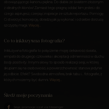
obowiązującego kanonu piękna. Do diabła ze światem złożonym
z idealnych klonów! Zamiast tego pragnę oddać kim jesteś i do
czego aspirujesz, czerpiąc inspiracje ze sztuki reportażu. Pomogę
Ci stworzyć koncepcję, doradzę jak ją wykonać i od siebie dorzucę
szczyptę magii.
Więcej…
Co to inkluzywna fotografia?
Inkluzywna fotografia to połączenie mojej ciekawości świata,
empatii do drugiego człowieka i akceptacji odmienności w duchu
body positivity
. Innymi słowy to sposób realizacji sesji, w której
skupiam się na osobowości, a powierzchowność stanowi jedynie
jej odbicie. Efekt? Swobodna atmosfera, brak tabu i… fotografie, z
których możemy być dumni.
Więcej…
Śledź moje poczynania
Sesje, promocje i czat via Messenger