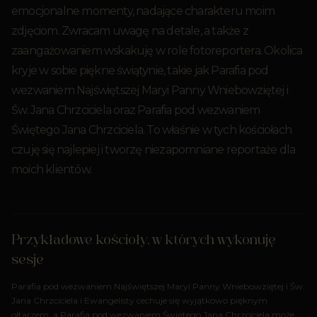
emocjonalne momenty, nadające charakteru moim
zdjęciom. Zwracam uwagę na detale, a także z
zaangażowaniem wskakuję w role fotoreportera. Okolica
kryje w sobie piękne świątynie, takie jak Parafia pod
wezwaniem Najświętszej Maryi Panny Wniebowziętej i
Św. Jana Chrzciciela oraz Parafia pod wezwaniem
Świętego Jana Chrzciciela. To właśnie w tych kościołach
czuję się najlepiej i tworzę niezapomniane reportaże dla
moich klientów.
Przykładowe kościoły, w których wykonuję
sesje
Parafia pod wezwaniem Najświętszej Maryi Panny Wniebowziętej i Św.
Jana Chrzciciela i Ewangelisty cechuje się wyjątkowo pięknym
ołtarzem, a Parafia pod wezwaniem Świętego Jana Chrzciciela może