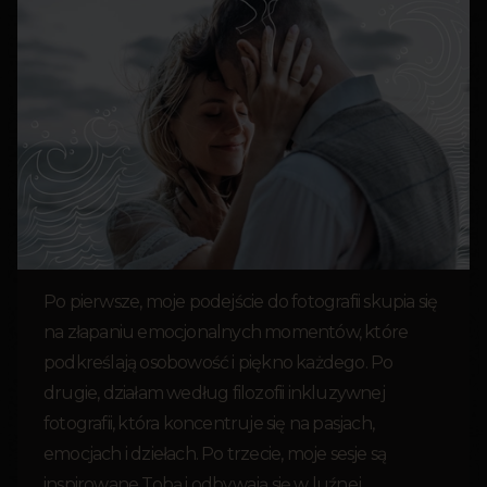
Po pierwsze, moje podejście do fotografii skupia się
na złapaniu emocjonalnych momentów, które
podkreślają osobowość i piękno każdego. Po
drugie, działam według filozofii inkluzywnej
fotografii, która koncentruje się na pasjach,
emocjach i dziełach. Po trzecie, moje sesje są
inspirowane Tobą i odbywają się w luźnej