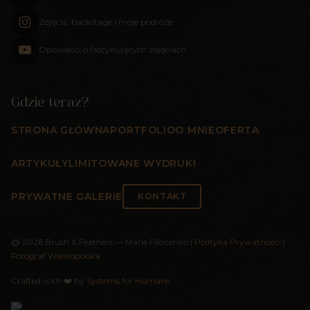
Zdjęcia, backstage i moje podróże
Opowieści o fascynujących zdjęciach
Gdzie teraz?
STRONA GŁÓWNA
PORTFOLIO
O MNIE
OFERTA
ARTYKUŁY
LIMITOWANE WYDRUKI
PRYWATNE GALERIE
KONTAKT
@
2026
Brush & Feathers — Marie Filonenko
|
Polityka Prywatności
|
Fotograf Wielkopolska
Crafted with ❤️ by
Systems for Humans