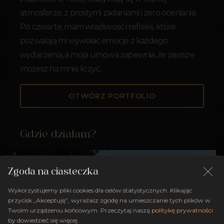
atmosferze, z prostymi zadaniami i zero oceniania.
Po czwarte, mam wrażliwość i refleks, które
pozwalają mi wywołać emocje z każdego
wydarzenia, a moja umowa zapewnia, że zawsze
możesz na mnie liczyć.
OTWÓRZ PORTFOLIO
Gdzie działam?
Zgoda na ciasteczka
Wykorzystujemy pliki cookies dla celów statystycznych. Klikając
przycisk „Akceptuję”, wyrażasz zgodę na umieszczanie tych plików w
Twoim urządzeniu końcowym. Przeczytaj naszą
politykę prywatności
by dowiedzieć się więcej.