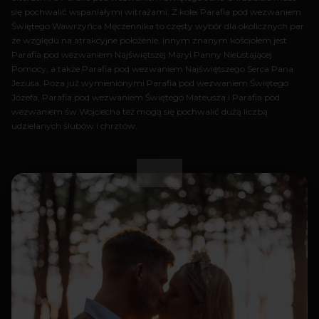
się pochwalić wspaniałymi witrażami. Z kolei Parafia pod wezwaniem
Świętego Wawrzyńca Męczennika to częsty wybór dla okolicznych par
ze względu na atrakcyjne położenie. Innym znanym kościołem jest
Parafia pod wezwaniem Najświętszej Maryi Panny Nieustającej
Pomocy, a także Parafia pod wezwaniem Najświętszego Serca Pana
Jezusa. Poza już wymienionymi Parafia pod wezwaniem Świętego
Józefa, Parafia pod wezwaniem Świętego Mateusza i Parafia pod
wezwaniem św.Wojciecha też mogą się pochwalić dużą liczbą
udzielanych ślubów i chrztów.