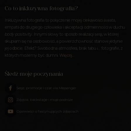
Co to inkluzywna fotografia?
Inkluzywna fotografia to połączenie mojej ciekawości świata,
empatii do drugiego człowieka i akceptacji odmienności w duchu
body positivity
. Innymi słowy to sposób realizacji sesji, w której
skupiam się na osobowości, a powierzchowność stanowi jedynie
jej odbicie. Efekt? Swobodna atmosfera, brak tabu i… fotografie, z
których możemy być dumni.
Więcej…
Śledź moje poczynania
Sesje, promocje i czat via Messenger
Zdjęcia, backstage i moje podróże
Opowieści o fascynujących zdjęciach