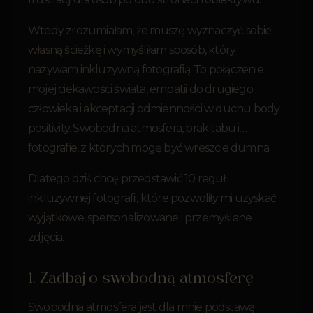
Wtedy zrozumiałam, że muszę wyznaczyć sobie
własną ścieżkę i wymyśliłam sposób, który
nazywam inkluzywną fotografią. To połączenie
mojej ciekawości świata, empatii do drugiego
człowieka i akceptacji odmienności w duchu body
positivity. Swobodna atmosfera, brak tabu i…
fotografie, z których mogę być wreszcie dumna.
Dlatego dziś chcę przedstawić 10 reguł
inkluzywnej fotografii, które pozwoliły mi uzyskać
wyjątkowe, spersonalizowane i przemyślane
zdjęcia.
1. Zadbaj o swobodną atmosferę
Swobodna atmosfera jest dla mnie podstawą