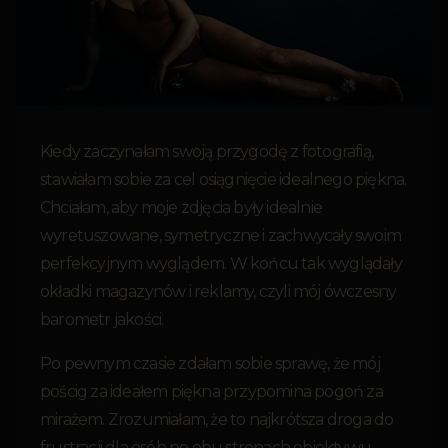
Kiedy zaczynałam swoją przygodę z fotografią,
stawiałam sobie za cel osiągnięcie idealnego piękna.
Chciałam, aby moje zdjęcia były idealnie
wyretuszowane, symetryczne i zachwycały swoim
perfekcyjnym wyglądem. W końcu tak wyglądały
okładki magazynów i reklamy, czyli mój ówczesny
barometr jakości.
Po pewnym czasie zdałam sobie sprawę, że mój
pościg za ideałem piękna przypomina pogoń za
mirażem. Zrozumiałam, że to najkrótsza droga do
frustracji dla osób po obu stronach obiektywu.