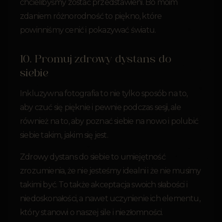
chcielibyśmy zostać przedstawieni. Bo moim
zdaniem różnorodność to piękno, które
powinniśmy cenić i pokazywać światu.
10. Promuj zdrowy dystans do
siebie
Inkluzywna fotografia to nie tylko sposób na to,
aby czuć się pięknie i pewnie podczas sesji, ale
również na to, aby poznać siebie na nowo i polubić
siebie takim, jakim się jest.
Zdrowy dystans do siebie to umiejętność
zrozumienia, że nie jesteśmy idealni i że nie musimy
takimi być. To także akceptacja swoich słabości i
niedoskonałości, a nawet uczynienie ich elementu,
który stanowi o naszej sile i niezłomności.