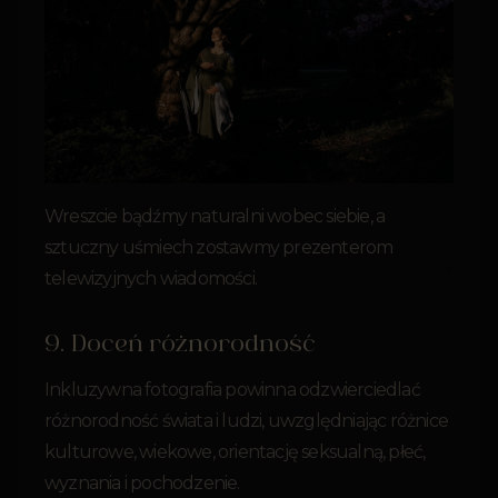
Wreszcie bądźmy naturalni wobec siebie, a
sztuczny uśmiech zostawmy prezenterom
telewizyjnych wiadomości.
9. Doceń różnorodność
Inkluzywna fotografia powinna odzwierciedlać
różnorodność świata i ludzi, uwzględniając różnice
kulturowe, wiekowe, orientację seksualną, płeć,
wyznania i pochodzenie.