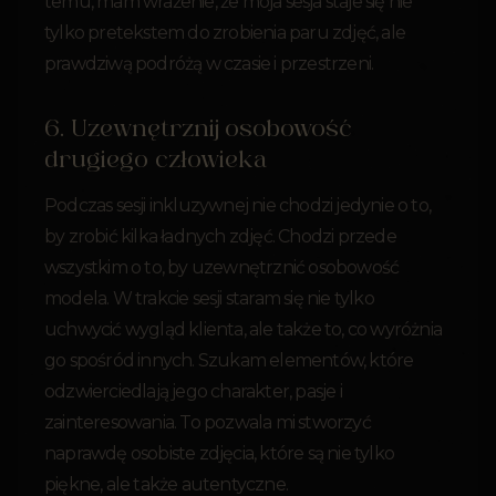
temu, mam wrażenie, że moja sesja staje się nie
tylko pretekstem do zrobienia paru zdjęć, ale
prawdziwą podróżą w czasie i przestrzeni.
6. Uzewnętrznij osobowość
drugiego człowieka
Podczas sesji inkluzywnej nie chodzi jedynie o to,
by zrobić kilka ładnych zdjęć. Chodzi przede
wszystkim o to, by uzewnętrznić osobowość
modela. W trakcie sesji staram się nie tylko
uchwycić wygląd klienta, ale także to, co wyróżnia
go spośród innych. Szukam elementów, które
odzwierciedlają jego charakter, pasje i
zainteresowania. To pozwala mi stworzyć
naprawdę osobiste zdjęcia, które są nie tylko
piękne, ale także autentyczne.