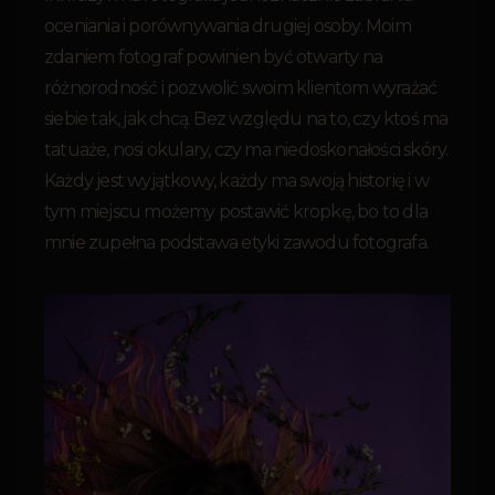
oceniania i porównywania drugiej osoby. Moim
zdaniem fotograf powinien być otwarty na
różnorodność i pozwolić swoim klientom wyrażać
siebie tak, jak chcą. Bez względu na to, czy ktoś ma
tatuaże, nosi okulary, czy ma niedoskonałości skóry.
Każdy jest wyjątkowy, każdy ma swoją historię i w
tym miejscu możemy postawić kropkę, bo to dla
mnie zupełna podstawa etyki zawodu fotografa.