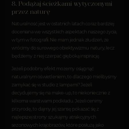
8. Podążaj ścieżkami wytyczonymi
przez naturę
Naturalność jest w ostatnich latach coraz bardziej
doceniana we wszystkich aspektach naszego życia,
w tym w fotografii. Nie mam jednak złudzeń, że
wrócimy do surowego obiektywizmu natury, lecz
będziemy z niej czerpać głęboką inspirację.
Jeżeli podobny efekt możemy osiągnąć
naturalnym oświetleniem, to dlaczego mielibyśmy
zamykać się w studio z lampami? Jeżeli
decydujemy się na make-up, to niekoniecznie z
kilkoma warstwami podkładu. Jeżeli cenimy
przyrodę, to dajmy jej szansę pokazać się z
najlepszej strony: szukajmy atrakcyjnych
sezonowych krajobrazów, które posłużą jako