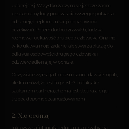
udanej sesji. Wszystko zaczyna się jeszcze zanim
przełamiemy lody podczas pierwszego spotkania -
od umiejętnej komunikacji i dopasowania
oczekiwań. Potem dochodzi zwykła, ludzka
rozmowa i ciekawość drugiego człowieka. Ona nie
tylko ułatwia moje zadanie, ale stwarza okazję do
odkrycia osobowości drugiego człowieka i
odzwierciedlenia jej w obrazie.
Oczywiście wymaga to czasu i sporej dawki empatii,
ale kto mówił, że jest to proste? To tak jak z
szukaniem partnera, chemia jest istotna, ale i jej
trzeba dopomóc zaangażowaniem.
2. Nie oceniaj
Inkluzywna fotografia jednoznacznie zabrania