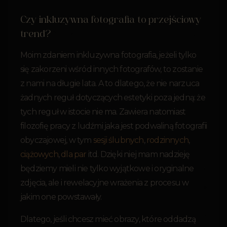
Czy inkluzywna fotografia to przejściowy
trend?
Moim zdaniem inkluzywna fotografia, jeżeli tylko
się zakorzeni wśród innych fotografów, to zostanie
z nami na długie lata. A to dlatego, że nie narzuca
żadnych reguł dotyczących estetyki poza jedną: że
tych reguł w istocie nie ma. Zawiera natomiast
filozofię pracy z ludźmi jaka jest podwaliną fotografii
obyczajowej, w tym
sesji ślubnych
,
rodzinnych
,
ciążowych
,
dla par
itd. Dzięki niej mam nadzieję
będziemy mieli nie tylko wyjątkowe i oryginalne
zdjęcia, ale i rewelacyjne wrażenia z procesu w
jakim one powstawały.
Dlatego, jeśli chcesz mieć obrazy, które oddadzą