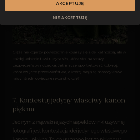
AKCEPTUJĘ
NIE AKCEPTUJĘ
Ciąża nie kojarzy powszechnie kojarzy się z delikatnością, ale w
każdej kobiecie tkwi ukryta siła, która stoi na straży
bezpieczeństwa dziecka. Jak inaczej sportretować kobietę,
która czuje te przeciwieństwa, a której pasją są motocyklowe
rajdy i średniowieczne rekonstrukcje?
7. Kontestuj jedyny właściwy kanon
piękna
Jednym z najważniejszych aspektów inkluzywnej
fotografii jest kontestacja idei jedynego właściwego
kanonu piękna. To, co uważane jest za piękne w