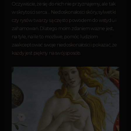
Oczywiście, że się do nich nie przyznajemy, ale tak
w skrytości serca… Niedoskonałości skóry, sylwetki
czy rysów twarzy są często powodem do wstydu i
zahamowań. Dlatego moim zdaniem ważne jest,
na tyle, na ile to możliwe, pomóc ludziom
zaakceptować swoje niedoskonałości i pokazać, że
każdy jest piękny na swój sposób.