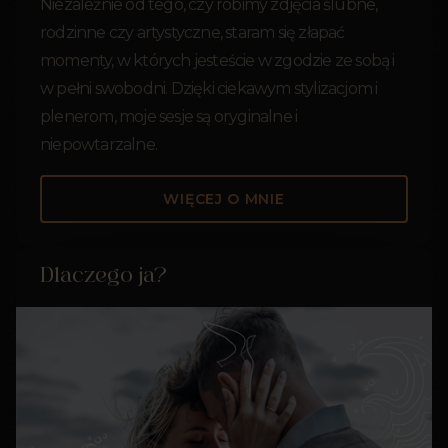
Niezależnie od tego, czy robimy zdjęcia ślubne,
rodzinne czy artystyczne, staram się złapać
momenty, w których jesteście w zgodzie ze sobą i
w pełni swobodni. Dzięki ciekawym stylizacjom i
plenerom, moje sesje są oryginalne i
niepowtarzalne.
WIĘCEJ O MNIE
Dlaczego ja?