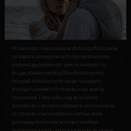
Po pierwsze, moje podejście do fotografii skupia się
na złapaniu emocjonalnych momentów, które
podkreślają osobowość i piękno każdego. Po
drugie, działam według filozofii inkluzywnej
fotografii, która koncentruje się na pasjach,
emocjach i dziełach. Po trzecie, moje sesje są
inspirowane Tobą i odbywają się w luźnej
atmosferze, z prostymi zadaniami i zero oceniania.
Po czwarte, mam wrażliwość i refleks, które
pozwalają mi wywołać emocje z każdego
wydarzenia, a moja umowa zapewnia, że zawsze