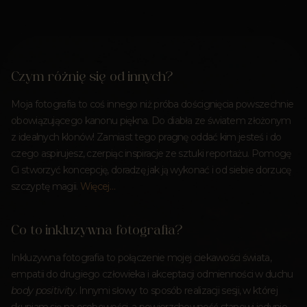
Czym różnię się od innych?
Moja fotografia to coś innego niż próba doścignięcia powszechnie
obowiązującego kanonu piękna. Do diabła ze światem złożonym
z idealnych klonów! Zamiast tego pragnę oddać kim jesteś i do
czego aspirujesz, czerpiąc inspiracje ze sztuki reportażu. Pomogę
Ci stworzyć koncepcję, doradzę jak ją wykonać i od siebie dorzucę
szczyptę magii.
Więcej…
Co to inkluzywna fotografia?
Inkluzywna fotografia to połączenie mojej ciekawości świata,
empatii do drugiego człowieka i akceptacji odmienności w duchu
body positivity
. Innymi słowy to sposób realizacji sesji, w której
skupiam się na osobowości, a powierzchowność stanowi jedynie