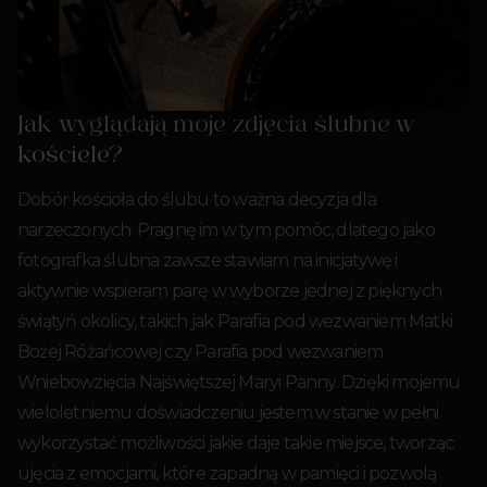
Jak wyglądają moje zdjęcia ślubne w
kościele?
Dobór kościoła do ślubu to ważna decyzja dla
narzeczonych. Pragnę im w tym pomóc, dlatego jako
fotografka ślubna zawsze stawiam na inicjatywę i
aktywnie wspieram parę w wyborze jednej z pięknych
świątyń okolicy, takich jak Parafia pod wezwaniem Matki
Bożej Różańcowej czy Parafia pod wezwaniem
Wniebowzięcia Najświętszej Maryi Panny. Dzięki mojemu
wieloletniemu doświadczeniu jestem w stanie w pełni
wykorzystać możliwości jakie daje takie miejsce, tworząc
ujęcia z emocjami, które zapadną w pamięci i pozwolą