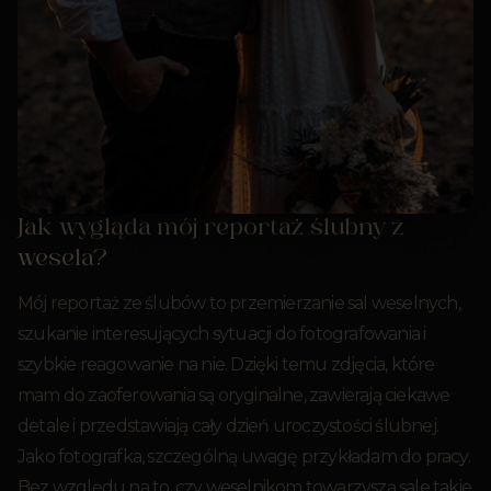
Jak wygląda mój reportaż ślubny z
wesela?
Mój reportaż ze ślubów to przemierzanie sal weselnych,
szukanie interesujących sytuacji do fotografowania i
szybkie reagowanie na nie. Dzięki temu zdjęcia, które
mam do zaoferowania są oryginalne, zawierają ciekawe
detale i przedstawiają cały dzień uroczystości ślubnej.
Jako fotografka, szczególną uwagę przykładam do pracy.
Bez względu na to, czy weselnikom towarzyszą sale takie