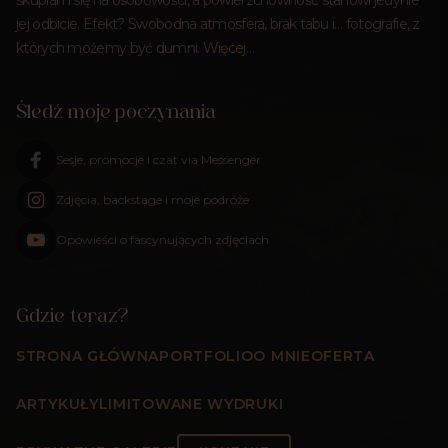
jej odbicie. Efekt? Swobodna atmosfera, brak tabu i… fotografie, z
których możemy być dumni.
Więcej…
Śledź moje poczynania
Sesje, promocje i czat via Messenger
Zdjęcia, backstage i moje podróże
Opowieści o fascynujących zdjęciach
Gdzie teraz?
STRONA GŁÓWNA
PORTFOLIO
O MNIE
OFERTA
ARTYKUŁY
LIMITOWANE WYDRUKI