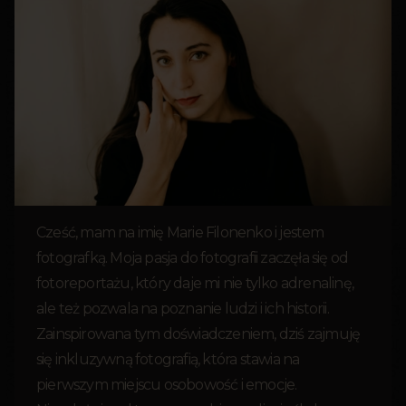
Cześć, mam na imię Marie Filonenko i jestem
fotografką. Moja pasja do fotografii zaczęła się od
fotoreportażu, który daje mi nie tylko adrenalinę,
ale też pozwala na poznanie ludzi i ich historii.
Zainspirowana tym doświadczeniem, dziś zajmuję
się inkluzywną fotografią, która stawia na
pierwszym miejscu osobowość i emocje.