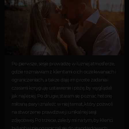
Po pierwsze, sesje prowadzę w luźnej atmosferze,
gdzie rozmawiam z klientami o ich oczekiwaniach i
ograniczeniach, a także daję im proste zadania i
czasami koryguję ustawienie i pozę, by wyglądali
jak najlepiej. Po drugie, staram się poznać historię
miłosną pary i znaleźć w niej temat, który pozwoli
na stworzenie prawdziwej i unikalnej sesji
zdjęciowej. Po trzecie, zależy mi na tym, by klienci
byli sobą i nie ograniczali się do standardowych