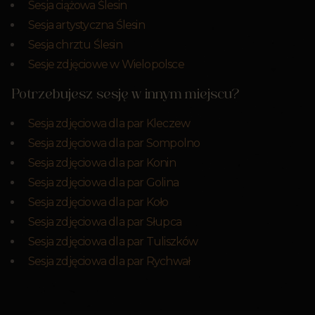
Sesja ciążowa Ślesin
Sesja artystyczna Ślesin
Sesja chrztu Ślesin
Sesje zdjęciowe w Wielopolsce
Potrzebujesz sesję w innym miejscu?
Sesja zdjęciowa dla par Kleczew
Sesja zdjęciowa dla par Sompolno
Sesja zdjęciowa dla par Konin
Sesja zdjęciowa dla par Golina
Sesja zdjęciowa dla par Koło
Sesja zdjęciowa dla par Słupca
Sesja zdjęciowa dla par Tuliszków
Sesja zdjęciowa dla par Rychwał