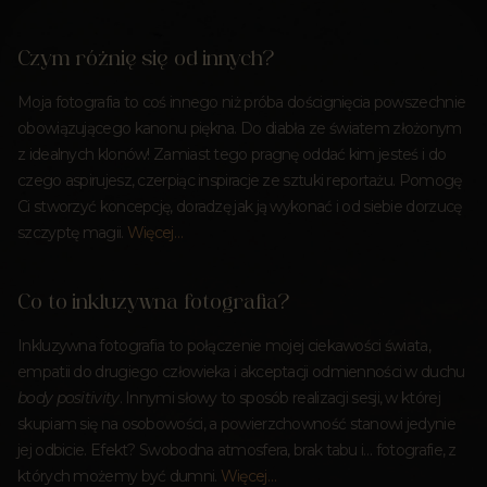
Czym różnię się od innych?
Moja fotografia to coś innego niż próba doścignięcia powszechnie
obowiązującego kanonu piękna. Do diabła ze światem złożonym
z idealnych klonów! Zamiast tego pragnę oddać kim jesteś i do
czego aspirujesz, czerpiąc inspiracje ze sztuki reportażu. Pomogę
Ci stworzyć koncepcję, doradzę jak ją wykonać i od siebie dorzucę
szczyptę magii.
Więcej…
Co to inkluzywna fotografia?
Inkluzywna fotografia to połączenie mojej ciekawości świata,
empatii do drugiego człowieka i akceptacji odmienności w duchu
body positivity
. Innymi słowy to sposób realizacji sesji, w której
skupiam się na osobowości, a powierzchowność stanowi jedynie
jej odbicie. Efekt? Swobodna atmosfera, brak tabu i… fotografie, z
których możemy być dumni.
Więcej…