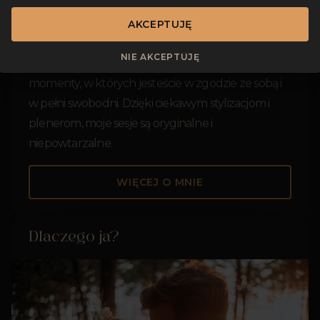
się inkluzywną fotografią, która stawia na
pierwszym miejscu osobowość i emocje.
AKCEPTUJĘ
Niezależnie od tego, czy robimy zdjęcia ślubne,
NIE AKCEPTUJĘ
rodzinne czy artystyczne, staram się złapać
momenty, w których jesteście w zgodzie ze sobą i
w pełni swobodni. Dzięki ciekawym stylizacjom i
plenerom, moje sesje są oryginalne i
niepowtarzalne.
WIĘCEJ O MNIE
Dlaczego ja?