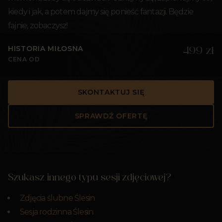
kiedy i jak, a potem dajmy się ponieść fantazji. Będzie
fajnie, zobaczysz!
HISTORIA MIŁOSNA
499 zł
CENA OD
SKONTAKTUJ SIĘ
SPRAWDŹ OFERTĘ
Szukasz innego typu sesji zdjęciowej?
Zdjęcia ślubne Ślesin
Sesja rodzinna Ślesin