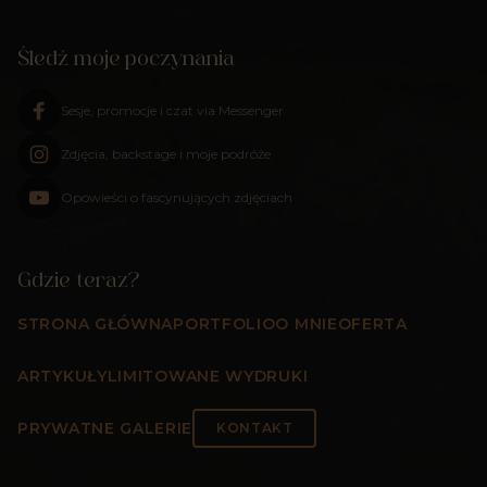
Śledź moje poczynania
Sesje, promocje i czat via Messenger
Zdjęcia, backstage i moje podróże
Opowieści o fascynujących zdjęciach
Gdzie teraz?
STRONA GŁÓWNA
PORTFOLIO
O MNIE
OFERTA
ARTYKUŁY
LIMITOWANE WYDRUKI
PRYWATNE GALERIE
KONTAKT