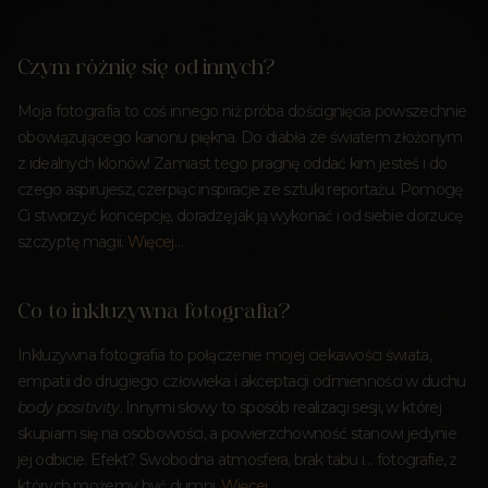
Czym różnię się od innych?
Moja fotografia to coś innego niż próba doścignięcia powszechnie
obowiązującego kanonu piękna. Do diabła ze światem złożonym
z idealnych klonów! Zamiast tego pragnę oddać kim jesteś i do
czego aspirujesz, czerpiąc inspiracje ze sztuki reportażu. Pomogę
Ci stworzyć koncepcję, doradzę jak ją wykonać i od siebie dorzucę
szczyptę magii.
Więcej…
Co to inkluzywna fotografia?
Inkluzywna fotografia to połączenie mojej ciekawości świata,
empatii do drugiego człowieka i akceptacji odmienności w duchu
body positivity
. Innymi słowy to sposób realizacji sesji, w której
skupiam się na osobowości, a powierzchowność stanowi jedynie
jej odbicie. Efekt? Swobodna atmosfera, brak tabu i… fotografie, z
których możemy być dumni.
Więcej…