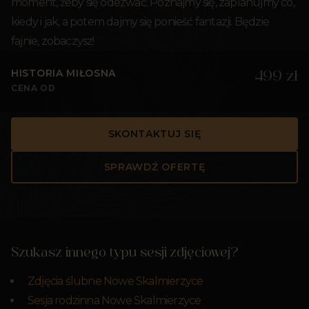
moment, żeby się odezwać. Poznajmy się, zaplanujmy co,
kiedy i jak, a potem dajmy się ponieść fantazji. Będzie
fajnie, zobaczysz!
HISTORIA MIŁOSNA
499 zł
CENA OD
SKONTAKTUJ SIĘ
SPRAWDŹ OFERTĘ
Szukasz innego typu sesji zdjęciowej?
Zdjęcia ślubne Nowe Skalmierzyce
Sesja rodzinna Nowe Skalmierzyce