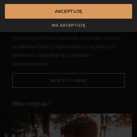
się inkluzywną fotografią, która stawia na
AKCEPTUJĘ
pierwszym miejscu osobowość i emocje.
Niezależnie od tego, czy robimy zdjęcia ślubne,
NIE AKCEPTUJĘ
rodzinne czy artystyczne, staram się złapać
momenty, w których jesteście w zgodzie ze sobą i
w pełni swobodni. Dzięki ciekawym stylizacjom i
plenerom, moje sesje są oryginalne i
niepowtarzalne.
WIĘCEJ O MNIE
Dlaczego ja?