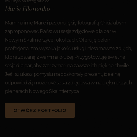
Inkluzywna fotografia od
Marie Filonenko
Mam na imię Marie i pasjonuję się fotografią. Chciałabym
zaproponować Państwu sesje zdjęciowe dla par w
Nowym Skalmierzyce i okolicach. Oferuję pełen
profesjonalizm, wysoką jakość usług i niesamowite zdjęcia,
które zostaną z wami na dłużej. Przygotowuję świetne
sesje dla par, aby zatrzymać na zawsze ich piękne chwile.
Jeśli szukasz pomysłu na doskonały prezent, idealną
odpowiedzią może być sesja zdjęciowa w najpiękniejszych
plenerach Nowego Skalmierzyca.
OTWÓRZ PORTFOLIO