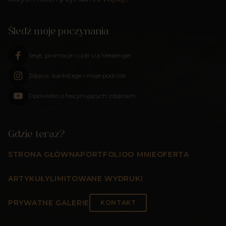
Śledź moje poczynania
Sesje, promocje i czat via Messenger
Zdjęcia, backstage i moje podróże
Opowieści o fascynujących zdjęciach
Gdzie teraz?
STRONA GŁÓWNA
PORTFOLIO
O MNIE
OFERTA
ARTYKUŁY
LIMITOWANE WYDRUKI
PRYWATNE GALERIE
KONTAKT