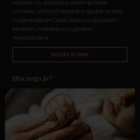
rodzinne czy artystyczne, staram się złapać
momenty, w których jesteście w zgodzie ze sobą i
w pełni swobodni. Dzięki ciekawym stylizacjom i
plenerom, moje sesje są oryginalne i
niepowtarzalne.
WIĘCEJ O MNIE
Dlaczego ja?