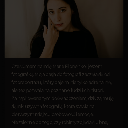
Cześć, mam na imię Marie Filonenko i jestem
fotografką. Moja pasja do fotografii zaczęła się od
fotoreportażu, który daje mi nie tylko adrenalinę,
ale też pozwala na poznanie ludzi i ich historii.
Zainspirowana tym doświadczeniem, dziś zajmuję
się inkluzywną fotografią, która stawia na
pierwszym miejscu osobowość i emocje.
Niezależnie od tego, czy robimy zdjęcia ślubne,