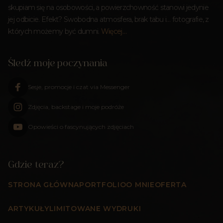
skupiam się na osobowości, a powierzchowność stanowi jedynie
jej odbicie. Efekt? Swobodna atmosfera, brak tabu i… fotografie, z
których możemy być dumni.
Więcej…
Śledź moje poczynania
Sesje, promocje i czat via Messenger
Zdjęcia, backstage i moje podróże
Opowieści o fascynujących zdjęciach
Gdzie teraz?
STRONA GŁÓWNA
PORTFOLIO
O MNIE
OFERTA
ARTYKUŁY
LIMITOWANE WYDRUKI