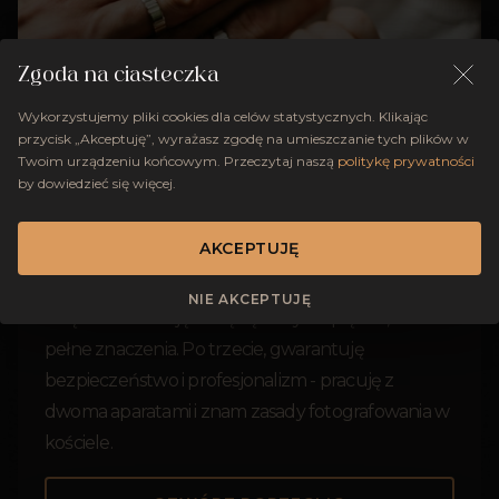
Zgoda na ciasteczka
Wykorzystujemy pliki cookies dla celów statystycznych. Klikając
przycisk „Akceptuję”, wyrażasz zgodę na umieszczanie tych plików w
Po pierwsze, specjalizuję się w fotografowaniu
Twoim urządzeniu końcowym. Przeczytaj naszą
politykę prywatności
by dowiedzieć się więcej.
chrztów, co gwarantuje moje doświadczenie i
wyczucie w tym rodzaju sesji. Po drugie,
AKCEPTUJĘ
umiejętność uchwycenia emocji i tworzenia
reportażu z wydarzenia to moja mocna strona,
NIE AKCEPTUJĘ
dzięki czemu zdjęcia będą nie tylko piękne, ale też
pełne znaczenia. Po trzecie, gwarantuję
bezpieczeństwo i profesjonalizm - pracuję z
dwoma aparatami i znam zasady fotografowania w
kościele.