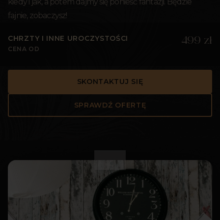
kiedy i jak, a potem dajmy się ponieść fantazji. Będzie
fajnie, zobaczysz!
CHRZTY I INNE UROCZYSTOŚCI
499 zł
CENA OD
SKONTAKTUJ SIĘ
SPRAWDŹ OFERTĘ