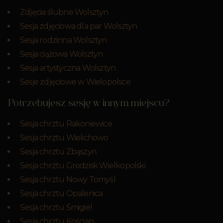
Zdjęcia ślubne Wolsztyn
Sesja zdjęciowa dla par Wolsztyn
Sesja rodzinna Wolsztyn
Sesja ciążowa Wolsztyn
Sesja artystyczna Wolsztyn
Sesje zdjęciowe w Wielopolsce
Potrzebujesz sesję w innym miejscu?
Sesja chrztu Rakoniewice
Sesja chrztu Wielichowo
Sesja chrztu Zbąszyń
Sesja chrztu Grodzisk Wielkopolski
Sesja chrztu Nowy Tomyśl
Sesja chrztu Opalenica
Sesja chrztu Śmigiel
Sesja chrztu Kościan