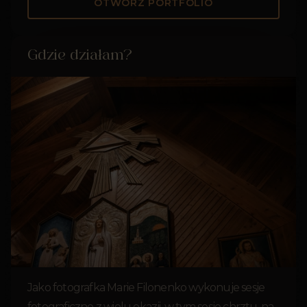
OTWÓRZ PORTFOLIO
Gdzie działam?
Jako fotografka Marie Filonenko wykonuje sesje
fotograficzne z wielu okazji, w tym sesje chrztu, na