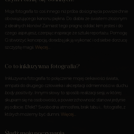
Moja fotografia to coś innego niż próba doścignięcia powszechnie
obowiązującego kanonu piękna. Do diabła ze światem złożonym
z idealnych klonów! Zamiast tego pragnę oddać kim jesteś i do
czego aspirujesz, czerpiąc inspiracje ze sztuki reportażu. Pomogę
Ci stworzyć koncepcję, doradzę jak ją wykonać i od siebie dorzucę
szczyptę magii.
Więcej…
Co to inkluzywna fotografia?
Inkluzywna fotografia to połączenie mojej ciekawości świata,
empatii do drugiego człowieka i akceptacji odmienności w duchu
body positivity
. Innymi słowy to sposób realizacji sesji, w której
skupiam się na osobowości, a powierzchowność stanowi jedynie
jej odbicie. Efekt? Swobodna atmosfera, brak tabu i… fotografie, z
których możemy być dumni.
Więcej…
Śledź moje poczynania