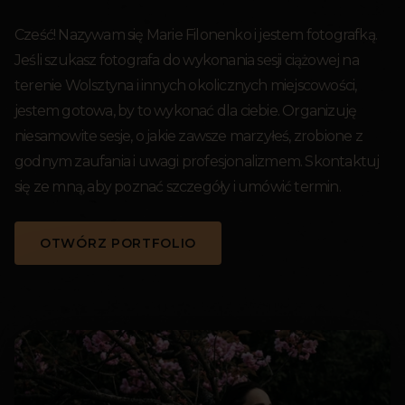
Cześć! Nazywam się Marie Filonenko i jestem fotografką.
Jeśli szukasz fotografa do wykonania sesji ciążowej na
terenie Wolsztyna i innych okolicznych miejscowości,
jestem gotowa, by to wykonać dla ciebie. Organizuję
niesamowite sesje, o jakie zawsze marzyłeś, zrobione z
godnym zaufania i uwagi profesjonalizmem. Skontaktuj
się ze mną, aby poznać szczegóły i umówić termin.
OTWÓRZ PORTFOLIO