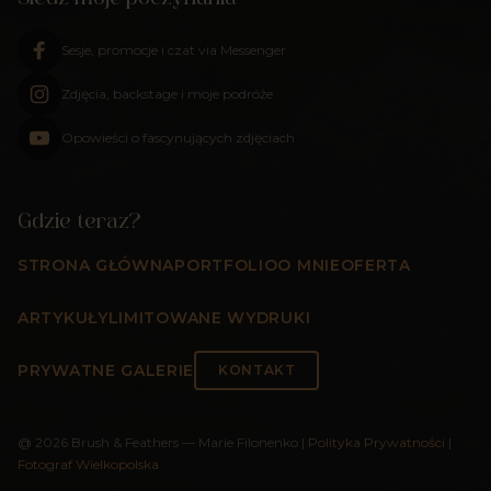
Sesje, promocje i czat via Messenger
Zdjęcia, backstage i moje podróże
Opowieści o fascynujących zdjęciach
Gdzie teraz?
STRONA GŁÓWNA
PORTFOLIO
O MNIE
OFERTA
ARTYKUŁY
LIMITOWANE WYDRUKI
PRYWATNE GALERIE
KONTAKT
@
2026
Brush & Feathers — Marie Filonenko
|
Polityka Prywatności
|
Fotograf Wielkopolska