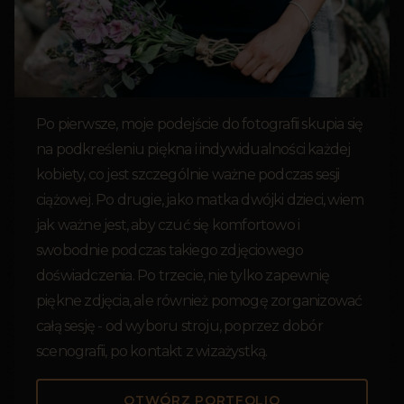
Po pierwsze, moje podejście do fotografii skupia się
na podkreśleniu piękna i indywidualności każdej
kobiety, co jest szczególnie ważne podczas sesji
ciążowej. Po drugie, jako matka dwójki dzieci, wiem
jak ważne jest, aby czuć się komfortowo i
swobodnie podczas takiego zdjęciowego
doświadczenia. Po trzecie, nie tylko zapewnię
piękne zdjęcia, ale również pomogę zorganizować
całą sesję - od wyboru stroju, poprzez dobór
scenografii, po kontakt z wizażystką.
OTWÓRZ PORTFOLIO