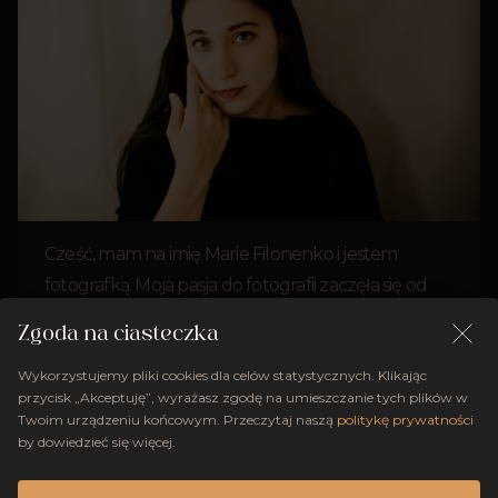
Cześć, mam na imię Marie Filonenko i jestem
fotografką. Moja pasja do fotografii zaczęła się od
fotoreportażu, który daje mi nie tylko adrenalinę,
Zgoda na ciasteczka
ale też pozwala na poznanie ludzi i ich historii.
Wykorzystujemy pliki cookies dla celów statystycznych. Klikając
Zainspirowana tym doświadczeniem, dziś zajmuję
przycisk „Akceptuję”, wyrażasz zgodę na umieszczanie tych plików w
się inkluzywną fotografią, która stawia na
Twoim urządzeniu końcowym. Przeczytaj naszą
politykę prywatności
pierwszym miejscu osobowość i emocje.
by dowiedzieć się więcej.
Niezależnie od tego, czy robimy zdjęcia ślubne,