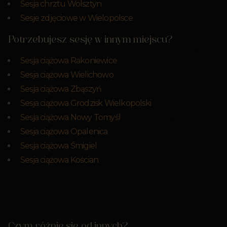
Sesja chrztu Wolsztyn
Sesje zdjęciowe w Wielopolsce
Potrzebujesz sesję w innym miejscu?
Sesja ciążowa Rakoniewice
Sesja ciążowa Wielichowo
Sesja ciążowa Zbąszyń
Sesja ciążowa Grodzisk Wielkopolski
Sesja ciążowa Nowy Tomyśl
Sesja ciążowa Opalenica
Sesja ciążowa Śmigiel
Sesja ciążowa Kościan
Czym różnię się od innych?