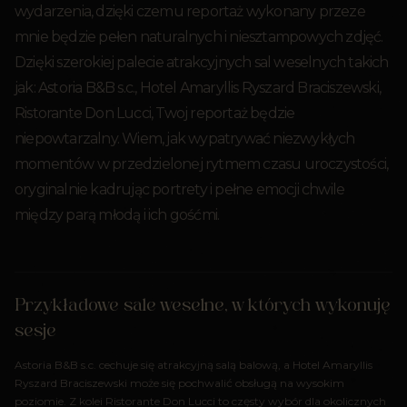
wydarzenia, dzięki czemu reportaż wykonany przeze
mnie będzie pełen naturalnych i niesztampowych zdjęć.
Dzięki szerokiej palecie atrakcyjnych sal weselnych takich
jak: Astoria B&B s.c., Hotel Amaryllis Ryszard Braciszewski,
Ristorante Don Lucci, Twoj reportaż będzie
niepowtarzalny. Wiem, jak wypatrywać niezwykłych
momentów w przedzielonej rytmem czasu uroczystości,
oryginalnie kadrując portrety i pełne emocji chwile
między parą młodą i ich gośćmi.
Przykładowe sale weselne, w których wykonuję
sesje
Astoria B&B s.c. cechuje się atrakcyjną salą balową, a Hotel Amaryllis
Ryszard Braciszewski może się pochwalić obsługą na wysokim
poziomie. Z kolei Ristorante Don Lucci to częsty wybór dla okolicznych