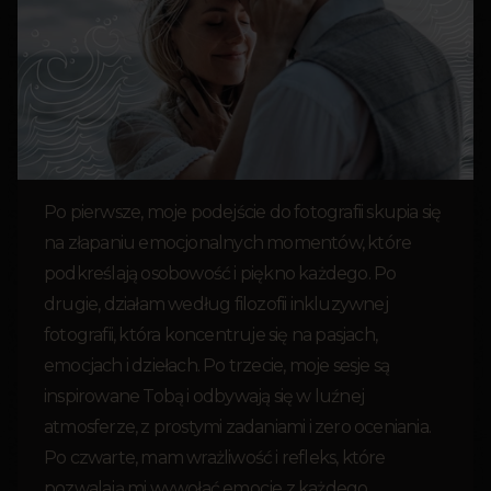
Po pierwsze, moje podejście do fotografii skupia się
na złapaniu emocjonalnych momentów, które
podkreślają osobowość i piękno każdego. Po
drugie, działam według filozofii inkluzywnej
fotografii, która koncentruje się na pasjach,
emocjach i dziełach. Po trzecie, moje sesje są
inspirowane Tobą i odbywają się w luźnej
atmosferze, z prostymi zadaniami i zero oceniania.
Po czwarte, mam wrażliwość i refleks, które
pozwalają mi wywołać emocje z każdego