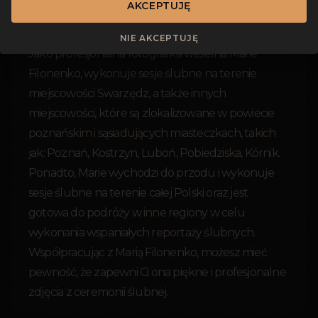
AKCEPTUJĘ
NIE AKCEPTUJĘ
Jako profesjonalna fotografka weselna Marie
Filonenko, wykonuje sesje ślubne na terenie
miejscowości Swarzędz, a także innych
miejscowości, które są zlokalizowane w powiecie
poznańskim i sąsiadujących miasteczkach, takich
jak: Poznań, Kostrzyn, Luboń, Pobiedziska, Kórnik.
Ponadto, Marie wychodzi do przodu i wykonuje
sesje ślubne na terenie całej Polski oraz jest
gotowa do podróży w inne regiony w celu
wykonania wspaniałych reportaży ślubnych.
Współpracując z Marią Filonenko, możesz mieć
pewność, że zapewni Ci ona piękne i profesjonalne
zdjęcia z ceremonii ślubnej.