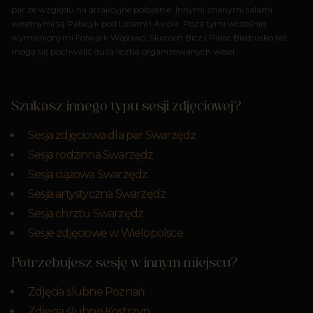
par ze względu na atrakcyjne położenie. Innymi znanymi salami
weselnymi są Pałacyk pod Lipami i Aviola. Poza tymi wcześniej
wymienionymi Folwark Wąsowo, Skansen Bicz i Pałac Biedrusko też
mogą się pochwalić dużą liczbą organizowanych wesel.
Szukasz innego typu sesji zdjęciowej?
Sesja zdjęciowa dla par Swarzędz
Sesja rodzinna Swarzędz
Sesja ciążowa Swarzędz
Sesja artystyczna Swarzędz
Sesja chrztu Swarzędz
Sesje zdjęciowe w Wielopolsce
Potrzebujesz sesję w innym miejscu?
Zdjęcia ślubne Poznań
Zdjęcia ślubne Kostrzyn