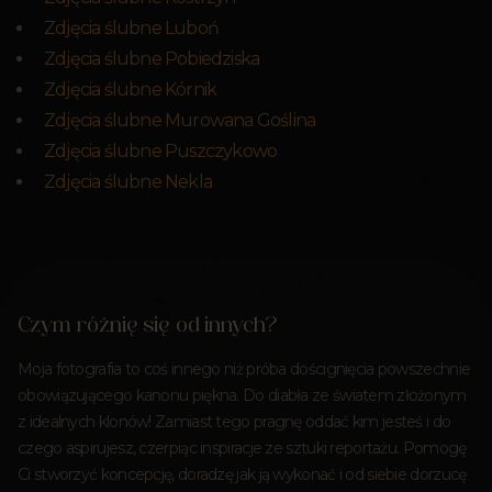
Zdjęcia ślubne Luboń
Zdjęcia ślubne Pobiedziska
Zdjęcia ślubne Kórnik
Zdjęcia ślubne Murowana Goślina
Zdjęcia ślubne Puszczykowo
Zdjęcia ślubne Nekla
Czym różnię się od innych?
Moja fotografia to coś innego niż próba doścignięcia powszechnie
obowiązującego kanonu piękna. Do diabła ze światem złożonym
z idealnych klonów! Zamiast tego pragnę oddać kim jesteś i do
czego aspirujesz, czerpiąc inspiracje ze sztuki reportażu. Pomogę
Ci stworzyć koncepcję, doradzę jak ją wykonać i od siebie dorzucę