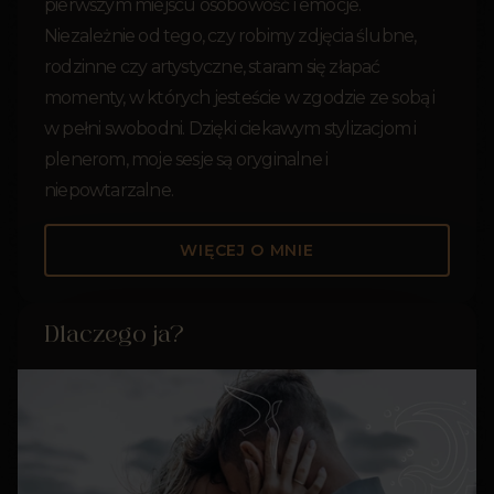
pierwszym miejscu osobowość i emocje.
Niezależnie od tego, czy robimy zdjęcia ślubne,
rodzinne czy artystyczne, staram się złapać
momenty, w których jesteście w zgodzie ze sobą i
w pełni swobodni. Dzięki ciekawym stylizacjom i
plenerom, moje sesje są oryginalne i
niepowtarzalne.
WIĘCEJ O MNIE
Dlaczego ja?