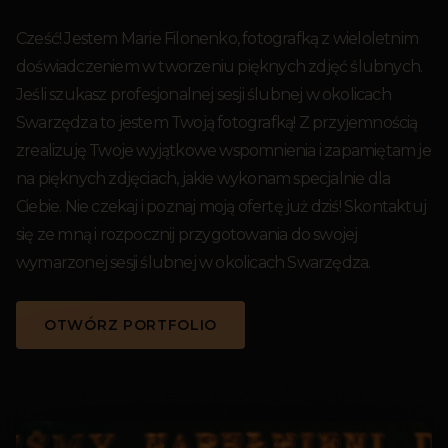
Cześć! Jestem Marie Filonenko, fotografką z wieloletnim
doświadczeniem w tworzeniu pięknych zdjęć ślubnych.
Jeśli szukasz profesjonalnej sesji ślubnej w okolicach
Swarzędza to jestem Twoją fotografką! Z przyjemnością
zrealizuję Twoje wyjątkowe wspomnienia i zapamiętam je
na pięknych zdjęciach, jakie wykonam specjalnie dla
Ciebie. Nie czekaj i poznaj moją ofertę już dziś! Skontaktuj
się ze mną i rozpocznij przygotowania do swojej
wymarzonej sesji ślubnej w okolicach Swarzędza.
OTWÓRZ PORTFOLIO