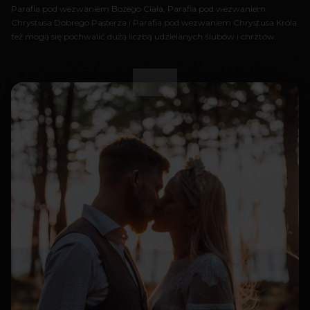
Parafia pod wezwaniem Bożego Ciała, Parafia pod wezwaniem
Chrystusa Dobrego Pasterza i Parafia pod wezwaniem Chrystusa Króla
też mogą się pochwalić dużą liczbą udzielanych ślubów i chrztów.