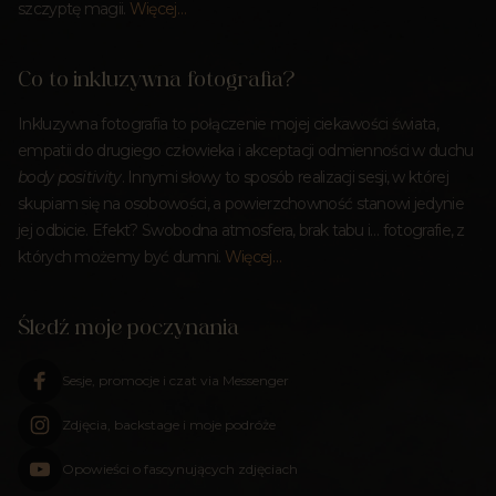
szczyptę magii.
Więcej…
Co to inkluzywna fotografia?
Inkluzywna fotografia to połączenie mojej ciekawości świata,
empatii do drugiego człowieka i akceptacji odmienności w duchu
body positivity
. Innymi słowy to sposób realizacji sesji, w której
skupiam się na osobowości, a powierzchowność stanowi jedynie
jej odbicie. Efekt? Swobodna atmosfera, brak tabu i… fotografie, z
których możemy być dumni.
Więcej…
Śledź moje poczynania
Sesje, promocje i czat via Messenger
Zdjęcia, backstage i moje podróże
Opowieści o fascynujących zdjęciach