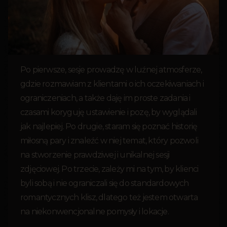
Po pierwsze, sesje prowadzę w luźnej atmosferze,
gdzie rozmawiam z klientami o ich oczekiwaniach i
ograniczeniach, a także daję im proste zadania i
czasami koryguję ustawienie i pozę, by wyglądali
jak najlepiej. Po drugie, staram się poznać historię
miłosną pary i znaleźć w niej temat, który pozwoli
na stworzenie prawdziwej i unikalnej sesji
zdjęciowej. Po trzecie, zależy mi na tym, by klienci
byli sobą i nie ograniczali się do standardowych
romantycznych klisz, dlatego też jestem otwarta
na niekonwencjonalne pomysły i lokacje.