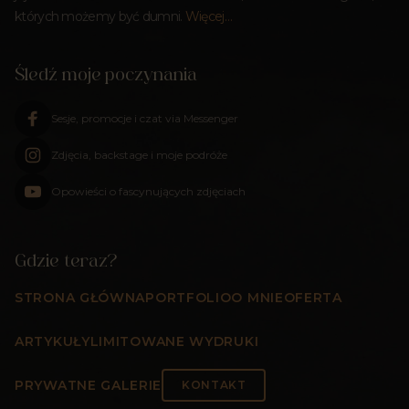
których możemy być dumni.
Więcej…
Śledź moje poczynania
Sesje, promocje i czat via Messenger
Zdjęcia, backstage i moje podróże
Opowieści o fascynujących zdjęciach
Gdzie teraz?
STRONA GŁÓWNA
PORTFOLIO
O MNIE
OFERTA
ARTYKUŁY
LIMITOWANE WYDRUKI
PRYWATNE GALERIE
KONTAKT