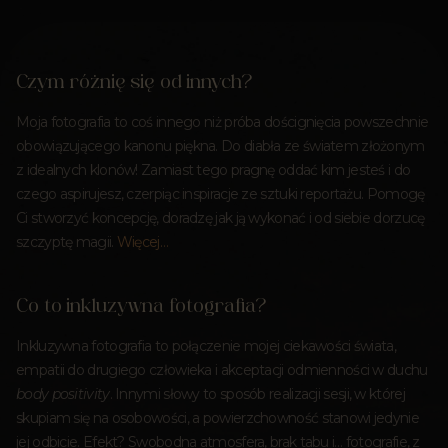
Czym różnię się od innych?
Moja fotografia to coś innego niż próba doścignięcia powszechnie
obowiązującego kanonu piękna. Do diabła ze światem złożonym
z idealnych klonów! Zamiast tego pragnę oddać kim jesteś i do
czego aspirujesz, czerpiąc inspiracje ze sztuki reportażu. Pomogę
Ci stworzyć koncepcję, doradzę jak ją wykonać i od siebie dorzucę
szczyptę magii.
Więcej…
Co to inkluzywna fotografia?
Inkluzywna fotografia to połączenie mojej ciekawości świata,
empatii do drugiego człowieka i akceptacji odmienności w duchu
body positivity
. Innymi słowy to sposób realizacji sesji, w której
skupiam się na osobowości, a powierzchowność stanowi jedynie
jej odbicie. Efekt? Swobodna atmosfera, brak tabu i… fotografie, z