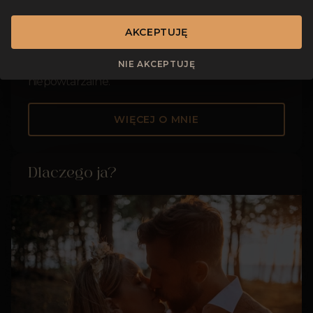
rodzinne czy artystyczne, staram się złapać
momenty, w których jesteście w zgodzie ze sobą i
AKCEPTUJĘ
w pełni swobodni. Dzięki ciekawym stylizacjom i
plenerom, moje sesje są oryginalne i
NIE AKCEPTUJĘ
niepowtarzalne.
WIĘCEJ O MNIE
Dlaczego ja?