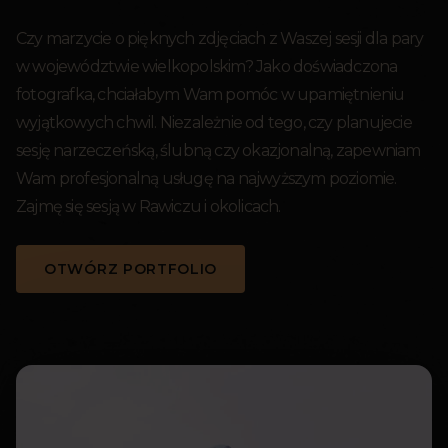
Czy marzycie o pięknych zdjęciach z Waszej sesji dla pary
w województwie wielkopolskim? Jako doświadczona
fotografka, chciałabym Wam pomóc w upamiętnieniu
wyjątkowych chwil. Niezależnie od tego, czy planujecie
sesję narzeczeńską, ślubną czy okazjonalną, zapewniam
Wam profesjonalną usługę na najwyższym poziomie.
Zajmę się sesją w Rawiczu i okolicach.
OTWÓRZ PORTFOLIO