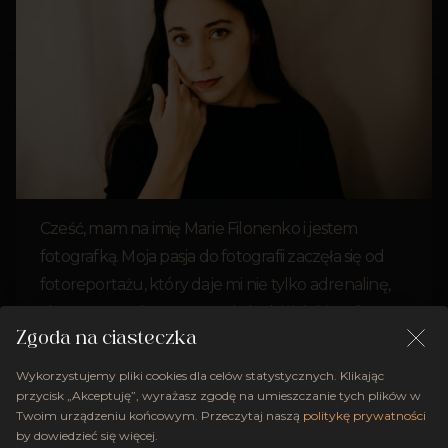
Cześć, mam na imię Marie Filonenko i jestem
fotografką. Moja pasja do fotografii zaczęła się od
fotoreportażu, który daje mi nie tylko adrenalinę,
ale też pozwala na poznanie ludzi i ich historii.
Zainspirowana tym doświadczeniem, dziś zajmuję
Zgoda na ciasteczka
się inkluzywną fotografią, która stawia na
Wykorzystujemy pliki cookies dla celów statystycznych. Klikając
pierwszym miejscu osobowość i emocje.
przycisk „Akceptuję”, wyrażasz zgodę na umieszczanie tych plików w
Twoim urządzeniu końcowym. Przeczytaj naszą
politykę prywatności
Niezależnie od tego, czy robimy zdjęcia ślubne,
by dowiedzieć się więcej.