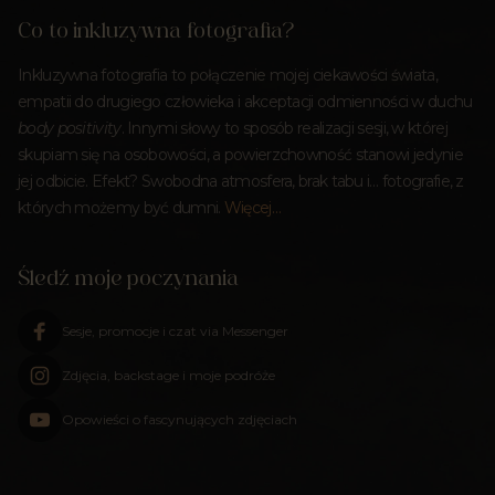
Co to inkluzywna fotografia?
Inkluzywna fotografia to połączenie mojej ciekawości świata,
empatii do drugiego człowieka i akceptacji odmienności w duchu
body positivity
. Innymi słowy to sposób realizacji sesji, w której
skupiam się na osobowości, a powierzchowność stanowi jedynie
jej odbicie. Efekt? Swobodna atmosfera, brak tabu i… fotografie, z
których możemy być dumni.
Więcej…
Śledź moje poczynania
Sesje, promocje i czat via Messenger
Zdjęcia, backstage i moje podróże
Opowieści o fascynujących zdjęciach