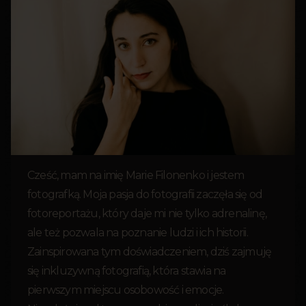
Cześć, mam na imię Marie Filonenko i jestem
fotografką. Moja pasja do fotografii zaczęła się od
fotoreportażu, który daje mi nie tylko adrenalinę,
ale też pozwala na poznanie ludzi i ich historii.
Zainspirowana tym doświadczeniem, dziś zajmuję
się inkluzywną fotografią, która stawia na
pierwszym miejscu osobowość i emocje.