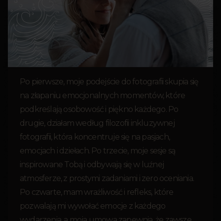
Po pierwsze, moje podejście do fotografii skupia się
na złapaniu emocjonalnych momentów, które
podkreślają osobowość i piękno każdego. Po
drugie, działam według filozofii inkluzywnej
fotografii, która koncentruje się na pasjach,
emocjach i dziełach. Po trzecie, moje sesje są
inspirowane Tobą i odbywają się w luźnej
atmosferze, z prostymi zadaniami i zero oceniania.
Po czwarte, mam wrażliwość i refleks, które
pozwalają mi wywołać emocje z każdego
wydarzenia, a moja umowa zapewnia, że zawsze