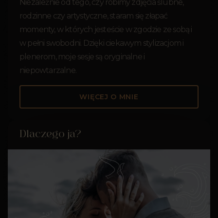
Niezależnie od tego, czy robimy zdjęcia ślubne,
rodzinne czy artystyczne, staram się złapać
momenty, w których jesteście w zgodzie ze sobą i
w pełni swobodni. Dzięki ciekawym stylizacjom i
plenerom, moje sesje są oryginalne i
niepowtarzalne.
WIĘCEJ O MNIE
Dlaczego ja?