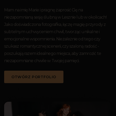
Mam na imię Marie i pragnę zaprosić Cię na
niezapomnianą sesję ślubną w Lesznie lub w okolicach!
Jako doświadczona fotografka, łączę magię przyrody z
subtelnym uchwyceniem chwil, tworząc unikalne i
emocjonalne wspomnienia. Niezależnie od tego czy
szukasz romantycznej scenerii, czy szaloną radość -
poszukają razem idealnego miejsca, aby zamrozić te
niezapomniane chwile w Twojej pamięci.
OTWÓRZ PORTFOLIO