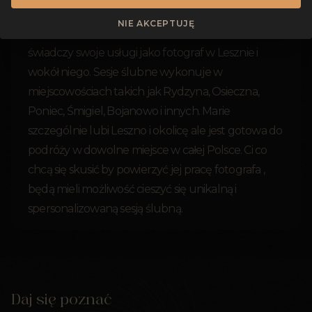
NIE AKCEPTUJĘ
Jako zawodowy fotograf ślubny, Marie Filonenko
świadczy swoje usługi jako fotograf w Lesznie i
wokół niego. Sesje ślubne wykonuje w
miejscowościach takich jak Rydzyna, Osieczna,
Poniec, Śmigiel, Bojanowo i innych. Marie
szczególnie lubi Leszno i okolicę ale jest gotowa do
podróży w dowolne miejsce w całej Polsce. Ci co
chcą się skusić by powierzyć jej pracę fotografa ,
będą mieli możliwość cieszyć się unikalną i
spersonalizowaną sesją ślubną.
Daj się poznać