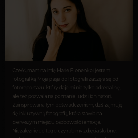
Cześć, mam na imię Marie Filonenko i jestem
fotografką. Moja pasja do fotografii zaczęła się od
fotoreportażu, który daje mi nie tylko adrenalinę,
ale też pozwala na poznanie ludzi i ich historii.
Zainspirowana tym doświadczeniem, dziś zajmuję
się inkluzywną fotografią, która stawia na
pierwszym miejscu osobowość i emocje.
Niezależnie od tego, czy robimy zdjęcia ślubne,