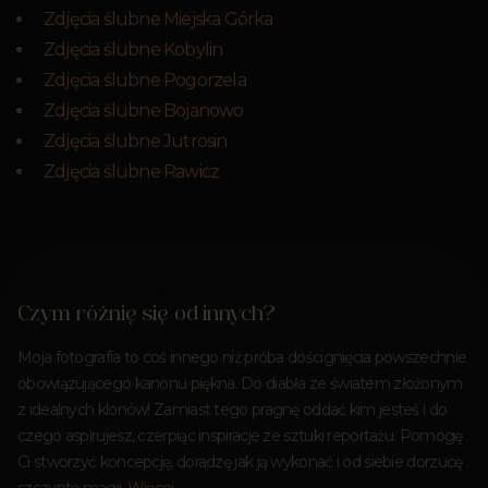
Zdjęcia ślubne Miejska Górka
Zdjęcia ślubne Kobylin
Zdjęcia ślubne Pogorzela
Zdjęcia ślubne Bojanowo
Zdjęcia ślubne Jutrosin
Zdjęcia ślubne Rawicz
Czym różnię się od innych?
Moja fotografia to coś innego niż próba doścignięcia powszechnie
obowiązującego kanonu piękna. Do diabła ze światem złożonym
z idealnych klonów! Zamiast tego pragnę oddać kim jesteś i do
czego aspirujesz, czerpiąc inspiracje ze sztuki reportażu. Pomogę
Ci stworzyć koncepcję, doradzę jak ją wykonać i od siebie dorzucę
szczyptę magii.
Więcej…