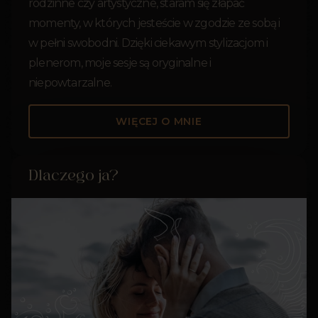
rodzinne czy artystyczne, staram się złapać
momenty, w których jesteście w zgodzie ze sobą i
w pełni swobodni. Dzięki ciekawym stylizacjom i
plenerom, moje sesje są oryginalne i
niepowtarzalne.
WIĘCEJ O MNIE
Dlaczego ja?