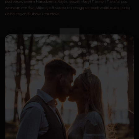
pod wezwaniem Narodzenia Najświętszej Maryi Panny i Parafia pod
wezwaniem Św. Mikołaja Biskupa też mogą się pochwalić dużą liczbą
udzielanych ślubów i chrztów.