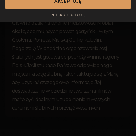
AKCEPTUJĘ
Jako fotografka ślubna, Marie Filonenko
specjalizuje się w sesjach plenerowych i miejskich.
NIE AKCEPTUJĘ
Głównie działa na terenie miejscowości Krobia i
okolic, obejmujących powiat gostyński - w tym
Gostynia, Ponieca, Miejską Górkę, Kobylin,
Pogorzelę. W dziedzinie organizowania sesji
ślubnych jest gotowa do podróży w inne regiony
Polski. Jeśli szukacie Państwo odpowiedniego
miejsca na sesję ślubną - skontaktujcie się z Marią,
aby uzyskać szczegółowe informacje. Jej
doświadczenie w dziedzinie tworzenia filmów,
może być idealnym uzupełnieniem waszych
ceremonii ślubnych i przyjęć weselnych.