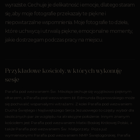
wyraziste. Cechuje je delikatność i emocje, dlatego staram
się, aby moje fotografie przekazały te piękne i
niepowtarzalne wspomnienia. Moje fotografie to dzieła,
które uchwycą i utrwalą piękne, emocjonalne momenty,
jakie dostrzegam podczas pracy na miejscu.
Przykładowe kościoły, w których wykonuję
sesje
Parafia pod wezwaniem Św. Mikołaja cechuje się wyjątkowo pięknym
ołtarzem, a Parafia pod wezwaniem bł. Edmunda Bojanowskiego może
się pochwalić wspaniałymi witrażami. Z kolei Parafia pod wezwaniem
Ducha Świętego i Najświętszego Serca Jezusowego to częsty wybór dla
okolicznych par ze względu na atrakcyjne położenie. Innym znanym
kościołem jest Parafia pod wezwaniem Matki Boskiej Królowej Polski, a
także Parafia pod wezwaniem Św. Małgorzaty. Poza już
wymienionymi Parafia pod wezwaniem NMP Świętogórskiej, Parafia