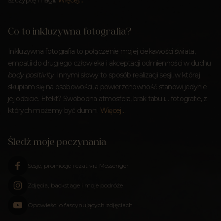
Co to inkluzywna fotografia?
Inkluzywna fotografia to połączenie mojej ciekawości świata,
empatii do drugiego człowieka i akceptacji odmienności w duchu
body positivity
. Innymi słowy to sposób realizacji sesji, w której
skupiam się na osobowości, a powierzchowność stanowi jedynie
jej odbicie. Efekt? Swobodna atmosfera, brak tabu i… fotografie, z
których możemy być dumni.
Więcej…
Śledź moje poczynania
Sesje, promocje i czat via Messenger
Zdjęcia, backstage i moje podróże
Opowieści o fascynujących zdjęciach