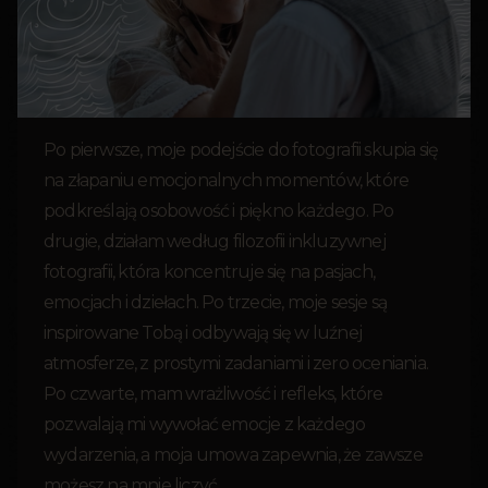
Po pierwsze, moje podejście do fotografii skupia się
na złapaniu emocjonalnych momentów, które
podkreślają osobowość i piękno każdego. Po
drugie, działam według filozofii inkluzywnej
fotografii, która koncentruje się na pasjach,
emocjach i dziełach. Po trzecie, moje sesje są
inspirowane Tobą i odbywają się w luźnej
atmosferze, z prostymi zadaniami i zero oceniania.
Po czwarte, mam wrażliwość i refleks, które
pozwalają mi wywołać emocje z każdego
wydarzenia, a moja umowa zapewnia, że zawsze
możesz na mnie liczyć.