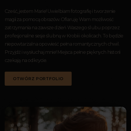
Cześć, jestem Marie! Uwielbiam fotografię i tworzenie
magii za pomocą obrazów. Ofiaruję Wam możliwość
zatrzymania na zawsze dzień Waszego ślubu poprzez
profesjonalne sesje ślubną w Krobii i okolicach. To będzie
niepowtarzalna opowieść pełna romantycznych chwil.
Przyjdź i wysłuchaj mnie! Miejsca pełne pięknych historii
czekają na odkrycie.
OTWÓRZ PORTFOLIO