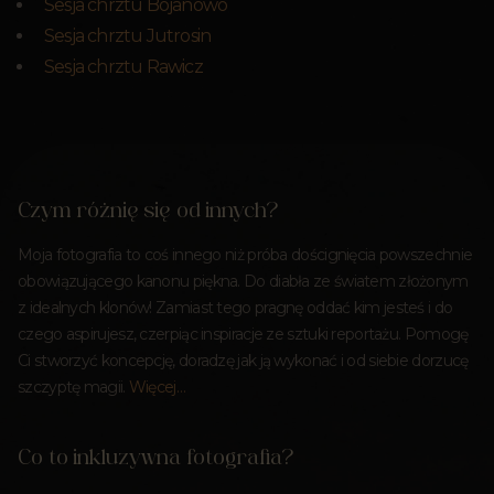
Sesja chrztu Bojanowo
Sesja chrztu Jutrosin
Sesja chrztu Rawicz
Czym różnię się od innych?
Moja fotografia to coś innego niż próba doścignięcia powszechnie
obowiązującego kanonu piękna. Do diabła ze światem złożonym
z idealnych klonów! Zamiast tego pragnę oddać kim jesteś i do
czego aspirujesz, czerpiąc inspiracje ze sztuki reportażu. Pomogę
Ci stworzyć koncepcję, doradzę jak ją wykonać i od siebie dorzucę
szczyptę magii.
Więcej…
Co to inkluzywna fotografia?