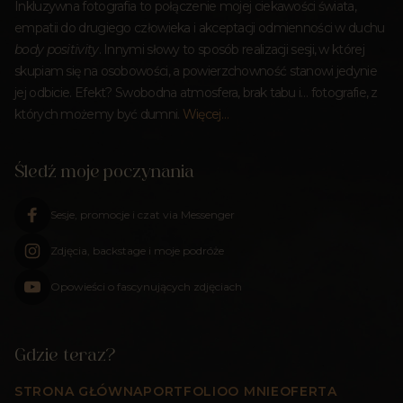
Inkluzywna fotografia to połączenie mojej ciekawości świata,
empatii do drugiego człowieka i akceptacji odmienności w duchu
body positivity
. Innymi słowy to sposób realizacji sesji, w której
skupiam się na osobowości, a powierzchowność stanowi jedynie
jej odbicie. Efekt? Swobodna atmosfera, brak tabu i… fotografie, z
których możemy być dumni.
Więcej…
Śledź moje poczynania
Sesje, promocje i czat via Messenger
Zdjęcia, backstage i moje podróże
Opowieści o fascynujących zdjęciach
Gdzie teraz?
STRONA GŁÓWNA
PORTFOLIO
O MNIE
OFERTA