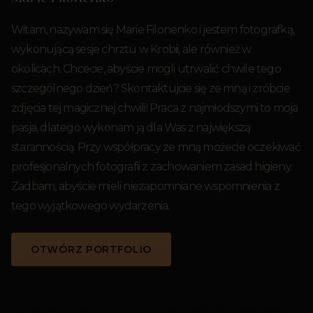
Witam, nazywam się Marie Filonenko i jestem fotografką,
wykonującą sesje chrztu w Krobii, ale również w
okolicach. Chcecie, abyście mogli utrwalić chwile tego
szczególnego dzień? Skontaktujcie się ze mną i zróbcie
zdjęcia tej magicznej chwili! Praca z najmłodszymi to moja
pasja, dlatego wykonam ją dla Was z największą
starannością. Przy współpracy ze mną możecie oczekiwać
profesjonalnych fotografii z zachowaniem zasad higieny.
Zadbam, abyście mieli niezapomniane wspomnienia z
tego wyjątkowego wydarzenia.
OTWÓRZ PORTFOLIO