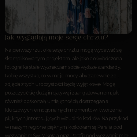
Jak wyglądają moje sesje chrztu?
Na pierwszy rzut oka sesje chrztu mogą wydawać się
skomplikowanymi projektami, ale jako doświadczona
fotografka stale wyznaczam sobie wyższe standardy.
Robię wszystko, co w mojej mocy, aby zapewnić, że
zdjęcia z tych uroczystości będą wyjątkowe. Mogę
poszczycić się dużą inicjatywą i zaangażowaniem, jak
również doskonałą umiejętnością dostrzegania
kluczowych, emocjonalnych momentów i tworzenia
pięknych, interesujących wizualnie kadrów. Na przykład
w naszym regionie pięknymi kościołami są Parafia pod
wezwaniem Św. Mikołaja oraz Parafia pod wezwaniem bł.