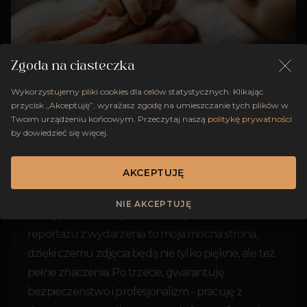
Zgoda na ciasteczka
Wykorzystujemy pliki cookies dla celów statystycznych. Klikając
przycisk „Akceptuję”, wyrażasz zgodę na umieszczanie tych plików w
Twoim urządzeniu końcowym. Przeczytaj naszą
politykę prywatności
by dowiedzieć się więcej.
Po pierwsze, specjalizuję się w fotografowaniu
AKCEPTUJĘ
chrztów, co gwarantuje moje doświadczenie i
wyczucie w tym rodzaju sesji. Po drugie,
NIE AKCEPTUJĘ
umiejętność uchwycenia emocji i tworzenia
reportażu z wydarzenia to moja mocna strona,
dzięki czemu zdjęcia będą nie tylko piękne, ale też
pełne znaczenia. Po trzecie, gwarantuję
bezpieczeństwo i profesjonalizm - pracuję z