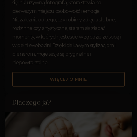
się inkluzywną fotografią, która stawia na
pierwszym miejscu osobowość i emocje.
Niezależnie od tego, czy robimy zdjęcia ślubne,
rodzinne czy artystyczne, staram się złapać
momenty, w których jesteście w zgodzie ze sobą i
w pełni swobodni. Dzięki ciekawym stylizacjom i
plenerom, moje sesje są oryginalne i
niepowtarzalne.
WIĘCEJ O MNIE
Dlaczego ja?