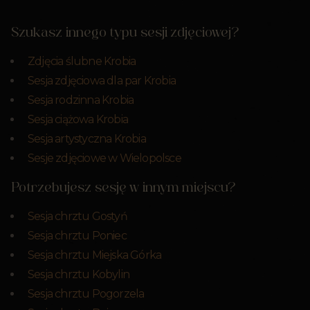
Szukasz innego typu sesji zdjęciowej?
Zdjęcia ślubne Krobia
Sesja zdjęciowa dla par Krobia
Sesja rodzinna Krobia
Sesja ciążowa Krobia
Sesja artystyczna Krobia
Sesje zdjęciowe w Wielopolsce
Potrzebujesz sesję w innym miejscu?
Sesja chrztu Gostyń
Sesja chrztu Poniec
Sesja chrztu Miejska Górka
Sesja chrztu Kobylin
Sesja chrztu Pogorzela