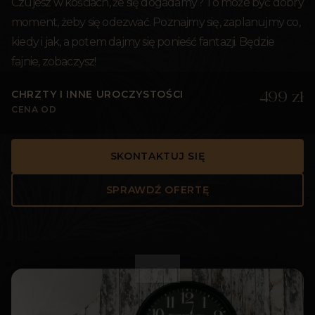
Czujesz w kościach, że się dogadamy? To może być dobry
moment, żeby się odezwać. Poznajmy się, zaplanujmy co,
kiedy i jak, a potem dajmy się ponieść fantazji. Będzie
fajnie, zobaczysz!
CHRZTY I INNE UROCZYSTOŚCI
499 zł
CENA OD
SKONTAKTUJ SIĘ
SPRAWDŹ OFERTĘ