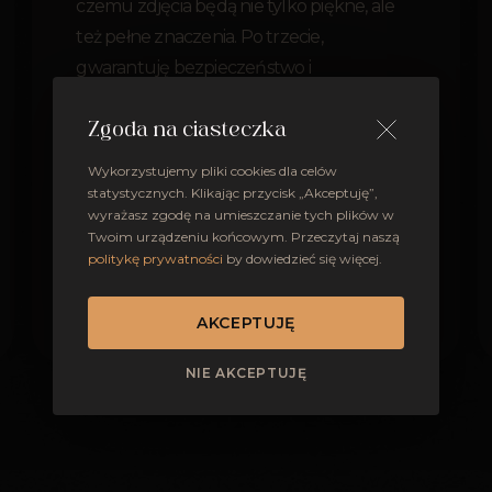
czemu zdjęcia będą nie tylko piękne, ale
też pełne znaczenia. Po trzecie,
gwarantuję bezpieczeństwo i
profesjonalizm - pracuję z dwoma
aparatami i znam zasady fotografowania w
Zgoda na ciasteczka
kościele.
Wykorzystujemy pliki cookies dla celów
statystycznych. Klikając przycisk „Akceptuję”,
wyrażasz zgodę na umieszczanie tych plików w
Twoim urządzeniu końcowym. Przeczytaj naszą
politykę prywatności
by dowiedzieć się więcej.
OTWÓRZ PORTFOLIO
AKCEPTUJĘ
NIE AKCEPTUJĘ