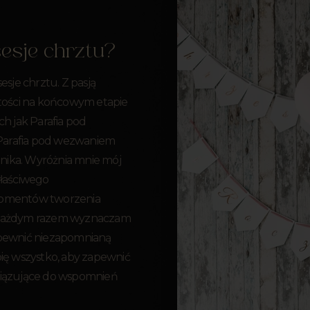
sesje chrztu?
esje chrztu. Z pasją
ości na końcowym etapie
ch jak Parafia pod
Parafia pod wezwaniem
nika. Wyróżnia mnie mój
właściwego
omentów tworzenia
a każdym razem wyznaczam
apewnić niezapomnianą
bię wszystko, aby zapewnić
wiązujące do wspomnień