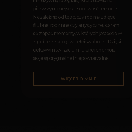
inkluzywną fotografią, która stawia na
pierwszym miejscu osobowość i emocje.
Niezależnie od tego, czy robimy zdjęcia
ślubne, rodzinne czy artystyczne, staram
się złapać momenty, w których jesteście w
zgodzie ze sobą i w pełni swobodni. Dzięki
ciekawym stylizacjom i plenerom, moje
sesje są oryginalne i niepowtarzalne.
WIĘCEJ O MNIE