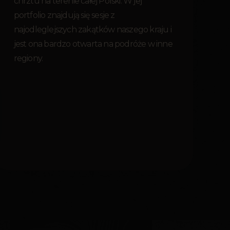
chrztu na terenie całej Polski. W jej
portfolio znajdują się sesje z
najodleglejszych zakątków naszego kraju i
jest ona bardzo otwarta na podróże w inne
regiony.