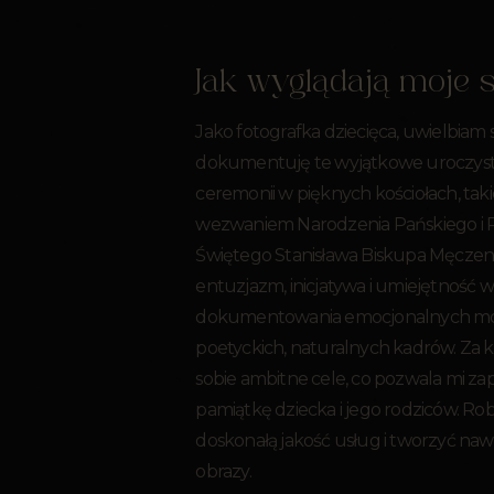
Jak wyglądają moje 
Jako fotografka dziecięca, uwielbiam s
dokumentuję te wyjątkowe uroczyst
ceremonii w pięknych kościołach, taki
wezwaniem Narodzenia Pańskiego i 
Świętego Stanisława Biskupa Męczen
entuzjazm, inicjatywa i umiejętność 
dokumentowania emocjonalnych m
poetyckich, naturalnych kadrów. Z
sobie ambitne cele, co pozwala mi z
pamiątkę dziecka i jego rodziców. Ro
doskonałą jakość usług i tworzyć na
obrazy.