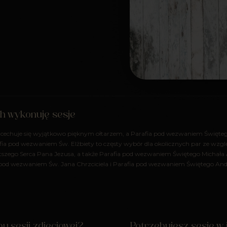
ch wykonuję sesje
cechuje się wyjątkowo pięknym ołtarzem, a Parafia pod wezwaniem Święteg
fia pod wezwaniem Św. Elżbiety to częsty wybór dla okolicznych par ze wzg
tszego Serca Pana Jezusa, a także Parafia pod wezwaniem Świętego Michała
od wezwaniem Św. Jana Chrzciciela i Parafia pod wezwaniem Świętego Andrz
u sesji zdjęciowej?
Potrzebujesz sesję w