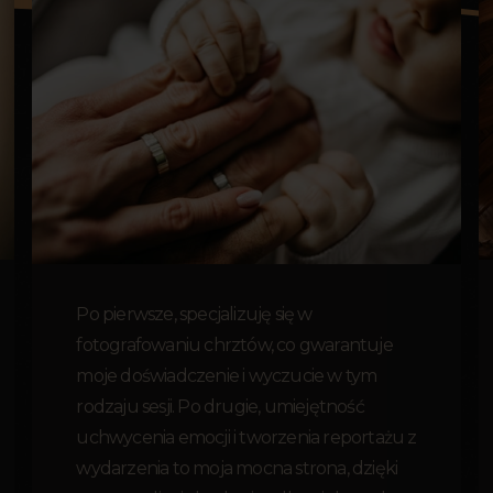
Po pierwsze, specjalizuję się w
fotografowaniu chrztów, co gwarantuje
moje doświadczenie i wyczucie w tym
rodzaju sesji. Po drugie, umiejętność
uchwycenia emocji i tworzenia reportażu z
wydarzenia to moja mocna strona, dzięki