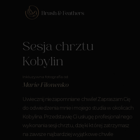
Sesja chrztu
Kobylin
Inkluzywna fotografia od
Marie Filonenko
Uwiecznij niezapomniane chwile! Zapraszam Cię
do odwiedzenia mnie i mojego studia w okolicach
Kobylina. Przedstawię Ci usługę profesjonalnego
wykonania sesji chrztu, dzięki której zatrzymasz
na zawsze najbardziej wyjątkowe chwile