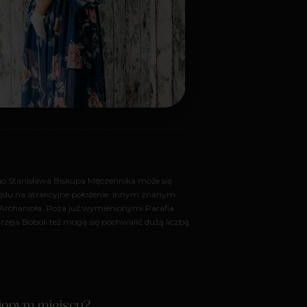
o Stanisława Biskupa Męczennika może się
lędu na atrakcyjne położenie. Innym znanym
 Archanioła. Poza już wymienionymi Parafia
eja Boboli też mogą się pochwalić dużą liczbą
 innym miejscu?