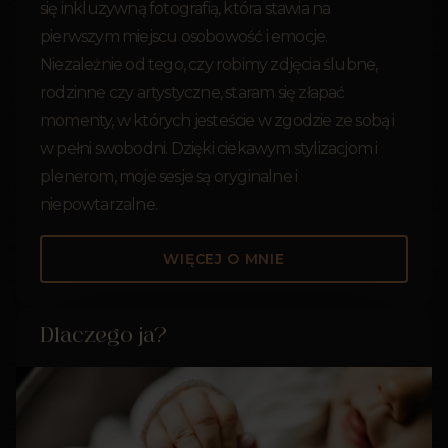
się inkluzywną fotografią, która stawia na
pierwszym miejscu osobowość i emocje.
Niezależnie od tego, czy robimy zdjęcia ślubne,
rodzinne czy artystyczne, staram się złapać
momenty, w których jesteście w zgodzie ze sobą i
w pełni swobodni. Dzięki ciekawym stylizacjom i
plenerom, moje sesje są oryginalne i
niepowtarzalne.
WIĘCEJ O MNIE
Dlaczego ja?