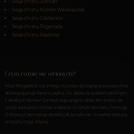
Sesja chrztu Jutrosin
Sesja chrztu Koźmin Wielkopolski
Sesja chrztu Odolanów
Sesja chrztu Pogorzela
Sesja chrztu Raszków
Czym różnię się od innych?
Moja fotografia to coś innego niż próba doścignięcia powszechnie
obowiązującego kanonu piękna. Do diabła ze światem złożonym
z idealnych klonów! Zamiast tego pragnę oddać kim jesteś i do
czego aspirujesz, czerpiąc inspiracje ze sztuki reportażu. Pomogę
Ci stworzyć koncepcję, doradzę jak ją wykonać i od siebie dorzucę
szczyptę magii.
Więcej…