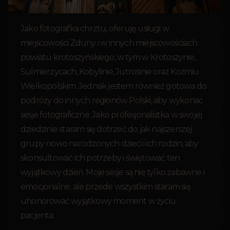
Jako fotografka chrztu, oferuję usługi w
miejscowości Zduny i w innych miejscowościach
powiatu krotoszyńskiego, w tym w Krotoszynie,
Sulmierzycach, Kobylinie, Jutrosinie oraz Koźmiu
Wielkopolskim. Jednak jestem również gotowa do
podróży do innych regionów Polski, aby wykonać
sesje fotograficzne. Jako profesjonalistka w swojej
dziedzinie staram się dotrzeć do jak najszerszej
grupy nowo narodzonych dzieci i ich rodzin, aby
skonsultować ich potrzeby i świętować ten
wyjątkowy dzień. Moje sesje są nie tylko zabawne i
emocjonalne, ale przede wszystkim staram się
uhonorować wyjątkowy moment w życiu
pacjenta.