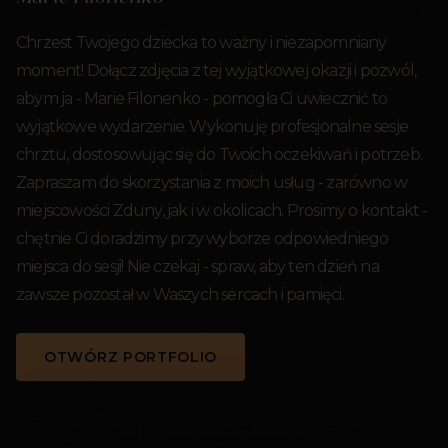
Chrzest Twojego dziecka to ważny i niezapomniany
moment! Dołącz zdjęcia z tej wyjątkowej okazji i pozwól,
abym ja - Marie Filonenko - pomogła Ci uwiecznić to
wyjątkowe wydarzenie. Wykonuję profesjonalne sesje
chrztu, dostosowując się do Twoich oczekiwań i potrzeb.
Zapraszam do skorzystania z moich usług - zarówno w
miejscowości Zduny, jak i w okolicach. Prosimy o kontakt -
chętnie Ci doradzimy przy wyborze odpowiedniego
miejsca do sesji! Nie czekaj - spraw, aby ten dzień na
zawsze pozostał w Waszych sercach i pamięci.
OTWÓRZ PORTFOLIO