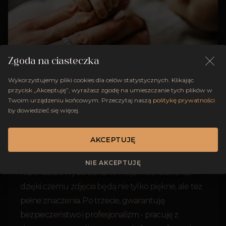
Zgoda na ciasteczka
Wykorzystujemy pliki cookies dla celów statystycznych. Klikając
przycisk „Akceptuję”, wyrażasz zgodę na umieszczanie tych plików w
Twoim urządzeniu końcowym. Przeczytaj naszą
politykę prywatności
by dowiedzieć się więcej.
Po pierwsze, specjalizuję się w fotografowaniu
chrztów, co gwarantuje moje doświadczenie i
AKCEPTUJĘ
wyczucie w tym rodzaju sesji. Po drugie,
umiejętność uchwycenia emocji i tworzenia
NIE AKCEPTUJĘ
reportażu z wydarzenia to moja mocna strona,
dzięki czemu zdjęcia będą nie tylko piękne, ale też
pełne znaczenia. Po trzecie, gwarantuję
bezpieczeństwo i profesjonalizm - pracuję z