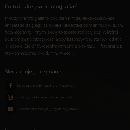
Co to inkluzywna fotografia?
Inkluzywna fotografia to połączenie mojej ciekawości świata,
empatii do drugiego człowieka i akceptacji odmienności w duchu
body positivity
. Innymi słowy to sposób realizacji sesji, w której
skupiam się na osobowości, a powierzchowność stanowi jedynie
jej odbicie. Efekt? Swobodna atmosfera, brak tabu i… fotografie, z
których możemy być dumni.
Więcej…
Śledź moje poczynania
Sesje, promocje i czat via Messenger
Zdjęcia, backstage i moje podróże
Opowieści o fascynujących zdjęciach