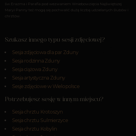
św.Erazma i Parafia pod wezwaniem Wniebowzięcia Najświętszej
Maryi Panny też mogą się pochwalić dużą liczbą udzielanych ślubów i
chrztów.
Szukasz innego typu sesji zdjęciowej?
Sesja zdjęciowa dla par Zduny
Sesja rodzinna Zduny
Sesja ciążowa Zduny
Sesja artystyczna Zduny
Sesje zdjęciowe w Wielopolsce
Potrzebujesz sesję w innym miejscu?
Sesja chrztu Krotoszyn
Sesja chrztu Sulmierzyce
Sesja chrztu Kobylin