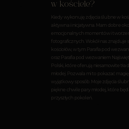
w kościele?
Kiedy wykonuję zdjęcia ślubne w kośc
aktywna i inicjatywna. Mam dobre ok
emocjonalnych momentów i tworzeni
fotograficznych. Wokół nas znajduje s
kościołów, w tym Parafia pod wezwan
oraz Parafia pod wezwaniem Najświęt
Polski, które oferują niesamowite tła
młodej. Pozwala mi to pokazać magi
wyjątkowy sposób. Moje zdjęcia ślubn
piękne chwile pary młodej, które będ
przyszłych pokoleń.