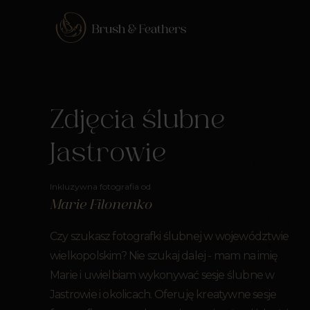
Zdjęcia ślubne
Jastrowie
Inkluzywna fotografia od
Marie Filonenko
Czy szukasz fotografki ślubnej w województwie
wielkopolskim? Nie szukaj dalej - mam na imię
Marie i uwielbiam wykonywać sesje ślubne w
Jastrowie i okolicach. Oferuję kreatywne sesje