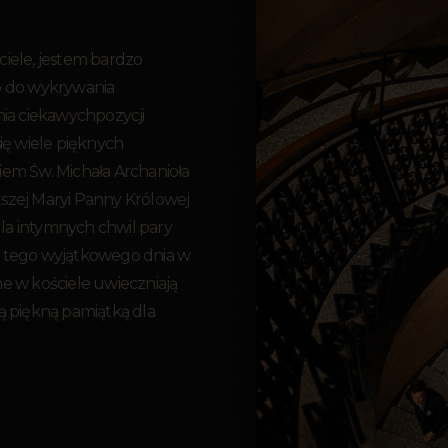
iele, jestem bardzo
o do wykrywania
a ciekawychpozycji
ię wiele pięknych
iem Św. Michała Archanioła
szej Maryi Panny Królowej
 dla intymnych chwil pary
ę tego wyjątkowego dnia w
e w kościele uwieczniają
ą piękną pamiątką dla