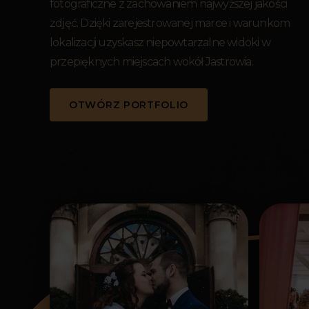
fotograficzne z zachowaniem najwyższej jakości
zdjęć. Dzięki zarejestrowanej marce i warunkom
lokalizacji uzyskasz niepowtarzalne widoki w
przepięknych miejscach wokół Jastrowia.
OTWÓRZ PORTFOLIO