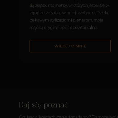
się złapać momenty, w których jesteście w
zgodzie ze sobą i w pełni swobodni. Dzięki
ciekawym stylizacjom i plenerom, moje
sesje są oryginalne i niepowtarzalne.
WIĘCEJ O MNIE
Daj się poznać
Czujesz w kościach, że się dogadamy? To może być