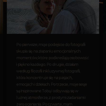
Po pierwsze, moje podejście do fotografii
skupia się na złapaniu emocjonalnych
momentów, które podkreślają osobowość
i piękno każdego. Po drugie, działam
według filozofii inkluzywnej fotografii,
która koncentruje się na pasjach,
emocjach i dziełach. Po trzecie, moje sesje
są inspirowane Tobą i odbywają się w
luźnej atmosferze, z prostymi zadaniami i
zero oceniania. Po czwarte, mam