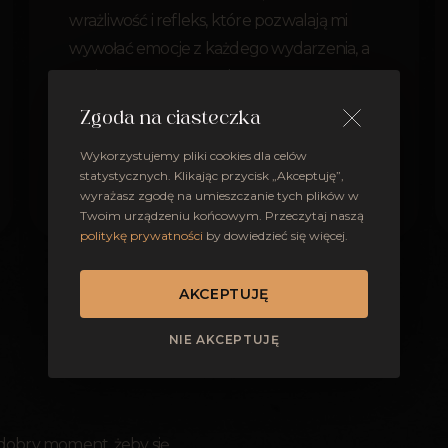
wrażliwość i refleks, które pozwalają mi
wywołać emocje z każdego wydarzenia, a
moja umowa zapewnia, że zawsze możesz
na mnie liczyć.
Zgoda na ciasteczka
Wykorzystujemy pliki cookies dla celów
OTWÓRZ PORTFOLIO
statystycznych. Klikając przycisk „Akceptuję”,
wyrażasz zgodę na umieszczanie tych plików w
Twoim urządzeniu końcowym. Przeczytaj naszą
politykę prywatności
by dowiedzieć się więcej.
AKCEPTUJĘ
NIE AKCEPTUJĘ
 dobry moment, żeby się