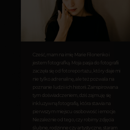
Cześć, mam na imię Marie Filonenko i
jestem fotografką. Moja pasja do fotografii
zaczęła się od fotoreportażu, który daje mi
nie tylko adrenalinę, ale też pozwala na
poznanie ludzi i ich historii. Zainspirowana
tym doświadczeniem, dziś zajmuję się
inkluzywną fotografią, która stawia na
pierwszym miejscu osobowość i emocje.
Niezależnie od tego, czy robimy zdjęcia
ślubne, rodzinne czy artystyczne, staram