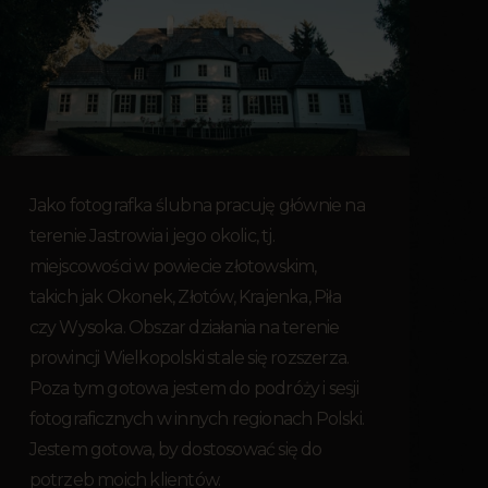
Jako fotografka ślubna pracuję głównie na
terenie Jastrowia i jego okolic, tj.
miejscowości w powiecie złotowskim,
takich jak Okonek, Złotów, Krajenka, Piła
czy Wysoka. Obszar działania na terenie
prowincji Wielkopolski stale się rozszerza.
Poza tym gotowa jestem do podróży i sesji
fotograficznych w innych regionach Polski.
Jestem gotowa, by dostosować się do
potrzeb moich klientów.