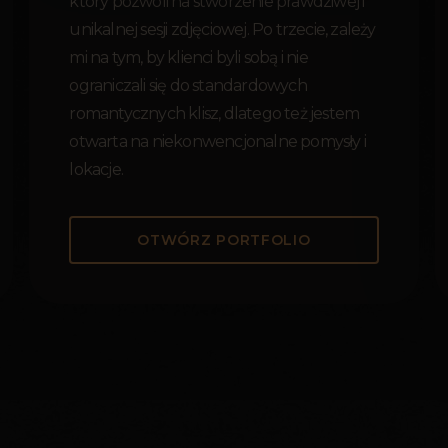
który pozwoli na stworzenie prawdziwej i
unikalnej sesji zdjęciowej. Po trzecie, zależy
mi na tym, by klienci byli sobą i nie
ograniczali się do standardowych
romantycznych klisz, dlatego też jestem
otwarta na niekonwencjonalne pomysły i
lokacje.
OTWÓRZ PORTFOLIO