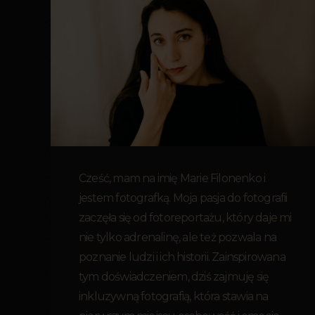
Cześć, mam na imię Marie Filonenko i
jestem fotografką. Moja pasja do fotografii
zaczęła się od fotoreportażu, który daje mi
nie tylko adrenalinę, ale też pozwala na
poznanie ludzi i ich historii. Zainspirowana
tym doświadczeniem, dziś zajmuję się
inkluzywną fotografią, która stawia na