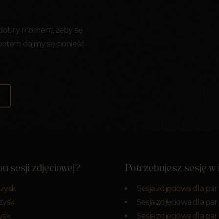
 dobry moment, żeby się
 potem dajmy się ponieść
u sesji zdjęciowej?
Potrzebujesz sesję w
rzysk
Sesja zdjęciowa dla par
zysk
Sesja zdjęciowa dla pa
ysk
Sesja zdjęciowa dla pa