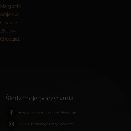
r Margonin
 Krajenka
r Gołańcz
 Złotów
r Chodzież
Śledź moje poczynania
Sesje, promocje i czat via Messenger
Zdjęcia, backstage i moje podróże