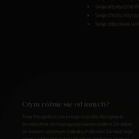
Sesja artystyczna 
Sesja chrztu Wyrzy
Sesje zdjęciowe w 
Czym różnię się od innych?
Moja fotografia to coś innego niż próba doścignięcia
powszechnie obowiązującego kanonu piękna. Do diabła
ze światem złożonym z idealnych klonów! Zamiast tego
pragnę oddać kim jesteś i do czego aspirujesz, czerpiąc