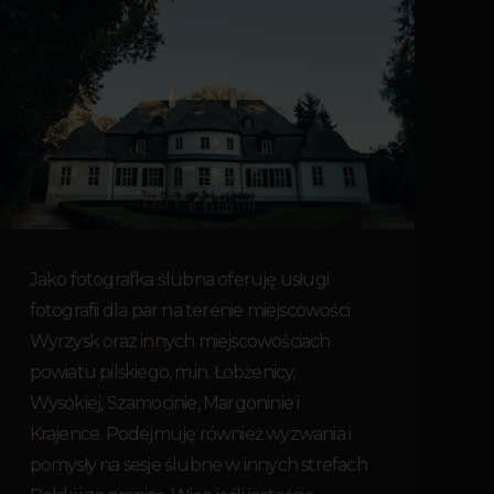
Jako fotografka ślubna oferuję usługi
fotografii dla par na terenie miejscowości
Wyrzysk oraz innych miejscowościach
powiatu pilskiego, m.in. Łobżenicy,
Wysokiej, Szamocinie, Margoninie i
Krajence. Podejmuję również wyzwania i
pomysły na sesje ślubne w innych strefach