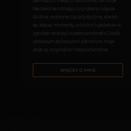
pierwszym miejscu osobowość i emocje.
Niezależnie od tego, czy robimy zdjęcia
ślubne, rodzinne czy artystyczne, staram
się złapać momenty, w których jesteście w
zgodzie ze sobą i w pełni swobodni. Dzięki
ciekawym stylizacjom i plenerom, moje
sesje są oryginalne i niepowtarzalne.
WIĘCEJ O MNIE