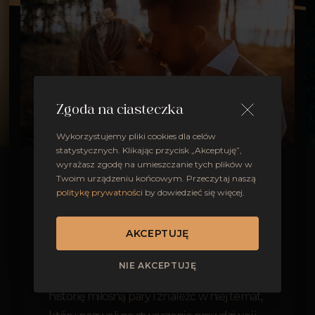
Zgoda na ciasteczka
Wykorzystujemy pliki cookies dla celów
statystycznych. Klikając przycisk „Akceptuję”,
wyrażasz zgodę na umieszczanie tych plików w
Po pierwsze, sesje prowadzę w luźnej
Twoim urządzeniu końcowym. Przeczytaj naszą
politykę prywatności
by dowiedzieć się więcej.
atmosferze, gdzie rozmawiam z klientami
o ich oczekiwaniach i ograniczeniach, a
AKCEPTUJĘ
także daję im proste zadania i czasami
koryguję ustawienie i pozę, by wyglądali
NIE AKCEPTUJĘ
jak najlepiej. Po drugie, staram się poznać
historię miłosną pary i znaleźć w niej temat,