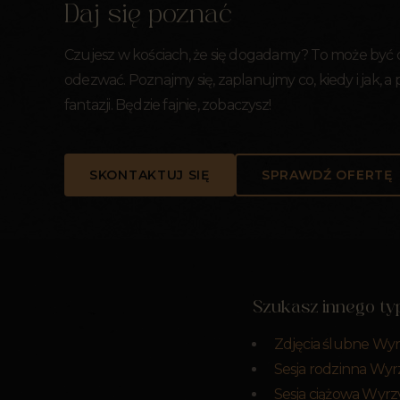
Daj się poznać
Czujesz w kościach, że się dogadamy? To może być
odezwać. Poznajmy się, zaplanujmy co, kiedy i jak, a
fantazji. Będzie fajnie, zobaczysz!
SKONTAKTUJ SIĘ
SPRAWDŹ OFERTĘ
Szukasz innego typ
Zdjęcia ślubne Wy
Sesja rodzinna Wyr
Sesja ciążowa Wyrz