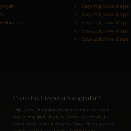
Wyrzysk
Sesja zdjęciowa dla pa
sk
Sesja zdjęciowa dla par
Wielopolsce
Sesja zdjęciowa dla pa
Sesja zdjęciowa dla par
Sesja zdjęciowa dla pa
Co to inkluzywna fotografia?
Inkluzywna fotografia to połączenie mojej ciekawości
świata, empatii do drugiego człowieka i akceptacji
odmienności w duchu
body positivity
. Innymi słowy to
sposób realizacji sesji, w której skupiam się na