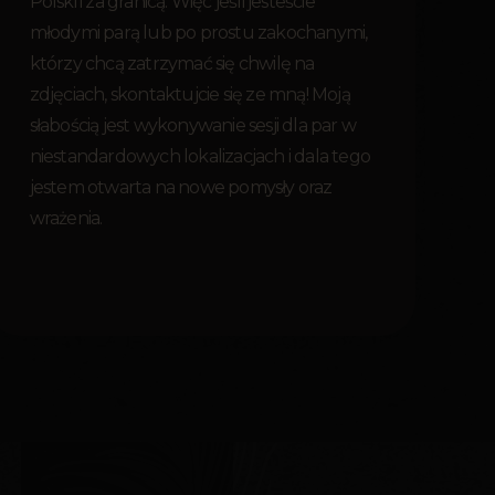
Polski i za granicą. Więc jeśli jesteście
młodymi parą lub po prostu zakochanymi,
którzy chcą zatrzymać się chwilę na
zdjęciach, skontaktujcie się ze mną! Moją
słabością jest wykonywanie sesji dla par w
niestandardowych lokalizacjach i dala tego
jestem otwarta na nowe pomysły oraz
wrażenia.