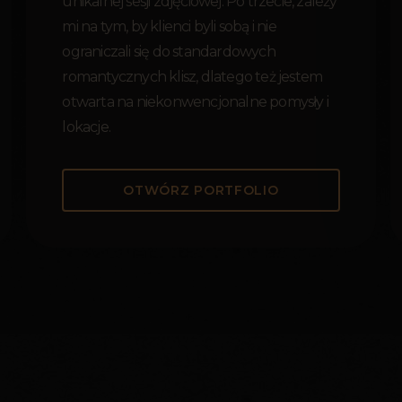
unikalnej sesji zdjęciowej. Po trzecie, zależy
mi na tym, by klienci byli sobą i nie
ograniczali się do standardowych
romantycznych klisz, dlatego też jestem
otwarta na niekonwencjonalne pomysły i
lokacje.
OTWÓRZ PORTFOLIO