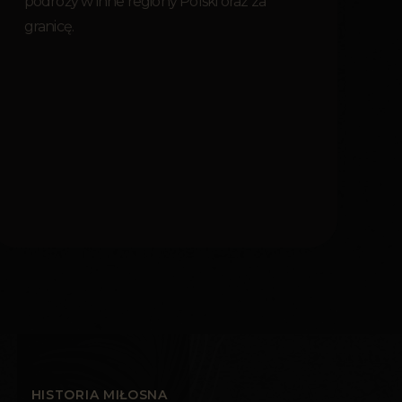
podróży w inne regiony Polski oraz za
granicę.
HISTORIA MIŁOSNA