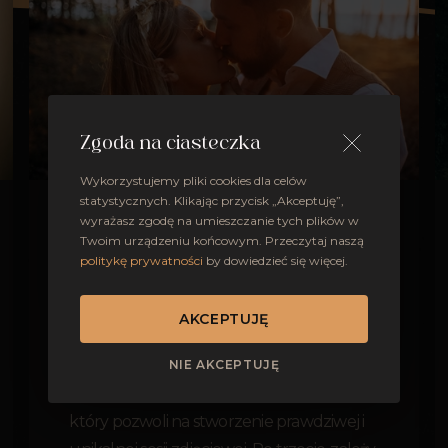
Zgoda na ciasteczka
Wykorzystujemy pliki cookies dla celów
statystycznych. Klikając przycisk „Akceptuję”,
wyrażasz zgodę na umieszczanie tych plików w
Po pierwsze, sesje prowadzę w luźnej
Twoim urządzeniu końcowym. Przeczytaj naszą
atmosferze, gdzie rozmawiam z klientami
politykę prywatności
by dowiedzieć się więcej.
o ich oczekiwaniach i ograniczeniach, a
także daję im proste zadania i czasami
AKCEPTUJĘ
koryguję ustawienie i pozę, by wyglądali
jak najlepiej. Po drugie, staram się poznać
NIE AKCEPTUJĘ
historię miłosną pary i znaleźć w niej temat,
który pozwoli na stworzenie prawdziwej i