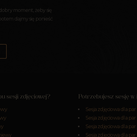
 dobry moment, żeby się
 potem dajmy się ponieść
u sesji zdjęciowej?
Potrzebujesz sesję w
ewy
Sesja zdjęciowa dla pa
ewy
Sesja zdjęciowa dla pa
wy
Sesja zdjęciowa dla par
Pniewy
Sesja zdjęciowa dla pa