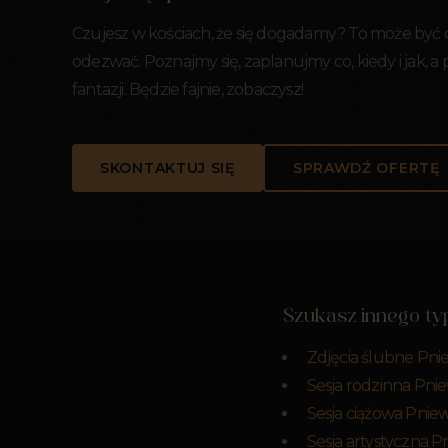
Czujesz w kościach, że się dogadamy? To może być
odezwać. Poznajmy się, zaplanujmy co, kiedy i jak, a
fantazji. Będzie fajnie, zobaczysz!
SKONTAKTUJ SIĘ
SPRAWDŹ OFERTĘ
Szukasz innego typ
Zdjęcia ślubne Pni
Sesja rodzinna Pni
Sesja ciążowa Pnie
Sesja artystyczna 