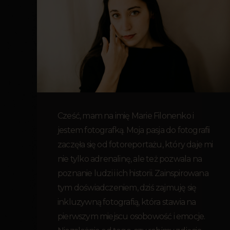
Cześć, mam na imię Marie Filonenko i
jestem fotografką. Moja pasja do fotografii
zaczęła się od fotoreportażu, który daje mi
nie tylko adrenalinę, ale też pozwala na
poznanie ludzi i ich historii. Zainspirowana
tym doświadczeniem, dziś zajmuję się
inkluzywną fotografią, która stawia na
pierwszym miejscu osobowość i emocje.