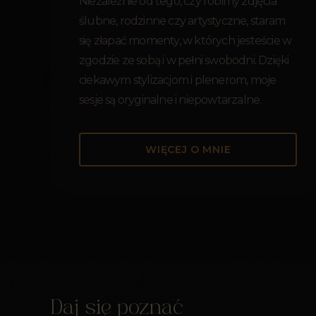
Niezależnie od tego, czy robimy zdjęcia
ślubne, rodzinne czy artystyczne, staram
się złapać momenty, w których jesteście w
zgodzie ze sobą i w pełni swobodni. Dzięki
ciekawym stylizacjom i plenerom, moje
sesje są oryginalne i niepowtarzalne.
WIĘCEJ O MNIE
Daj się poznać