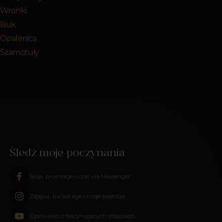
r Wronki
r Buk
r Opalenica
r Szamotuły
Śledź moje poczynania
Sesje, promocje i czat via Messenger
Zdjęcia, backstage i moje podróże
Opowieści o fascynujących zdjęciach