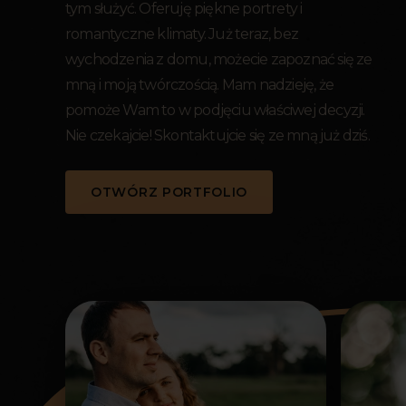
tym służyć. Oferuję piękne portrety i
romantyczne klimaty. Już teraz, bez
wychodzenia z domu, możecie zapoznać się ze
mną i moją twórczością. Mam nadzieję, że
pomoże Wam to w podjęciu właściwej decyzji.
Nie czekajcie! Skontaktujcie się ze mną już dziś.
OTWÓRZ PORTFOLIO