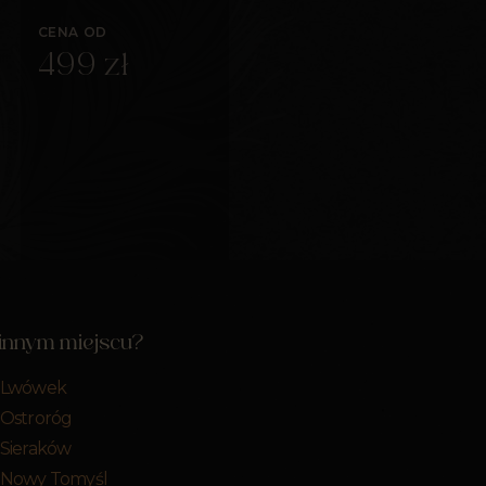
CENA OD
499 zł
 innym miejscu?
r Lwówek
r Ostroróg
 Sieraków
r Nowy Tomyśl