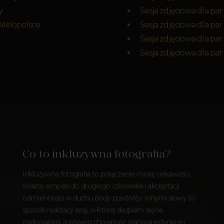
y
Sesja zdjęciowa dla pa
Wielopolsce
Sesja zdjęciowa dla pa
Sesja zdjęciowa dla pa
Sesja zdjęciowa dla pa
Co to inkluzywna fotografia?
Inkluzywna fotografia to połączenie mojej ciekawości
świata, empatii do drugiego człowieka i akceptacji
odmienności w duchu
body positivity
. Innymi słowy to
sposób realizacji sesji, w której skupiam się na
osobowości, a powierzchowność stanowi jedynie jej