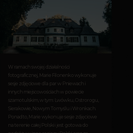
W ramach swojej działalności
fotograficznej, Marie Filonenko wykonuje
sesje zdjęciowe dla par w Pniewach i
innych miejscowościach w powiecie
szamotulskim, w tym: Lwówku, Ostrorogu,
Sierakowie, Nowym Tomyślu i Wronkach.
Ponadto, Marie wykonuje sesje zdjęciowe
na terenie całej Polski i jest gotowa do