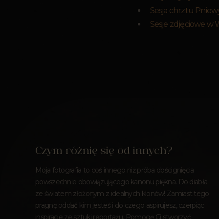
Sesja chrztu Pniew
Sesje zdjęciowe w 
Czym różnię się od innych?
Moja fotografia to coś innego niż próba doścignięcia
powszechnie obowiązującego kanonu piękna. Do diabła
ze światem złożonym z idealnych klonów! Zamiast tego
pragnę oddać kim jesteś i do czego aspirujesz, czerpiąc
inspiracje ze sztuki reportażu. Pomogę Ci stworzyć