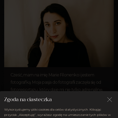
Cześć, mam na imię Marie Filonenko i jestem
fotografką. Moja pasja do fotografii zaczęła się od
fotoreportażu, który daje mi nie tylko adrenalinę,
ale też pozwala na poznanie ludzi i ich historii.
Zgoda na ciasteczka
Zainspirowana tym doświadczeniem, dziś zajmuję
Wykorzystujemy pliki cookies dla celów statystycznych. Klikając
się inkluzywną fotografią, która stawia na
przycisk „Akceptuję”, wyrażasz zgodę na umieszczanie tych plików w