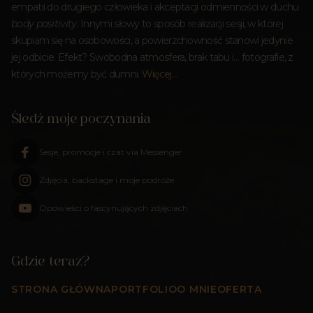
empatii do drugiego człowieka i akceptacji odmienności w duchu
body positivity
. Innymi słowy to sposób realizacji sesji, w której
skupiam się na osobowości, a powierzchowność stanowi jedynie
jej odbicie. Efekt? Swobodna atmosfera, brak tabu i… fotografie, z
których możemy być dumni.
Więcej…
Śledź moje poczynania
Sesje, promocje i czat via Messenger
Zdjęcia, backstage i moje podróże
Opowieści o fascynujących zdjęciach
Gdzie teraz?
STRONA GŁÓWNA
PORTFOLIO
O MNIE
OFERTA