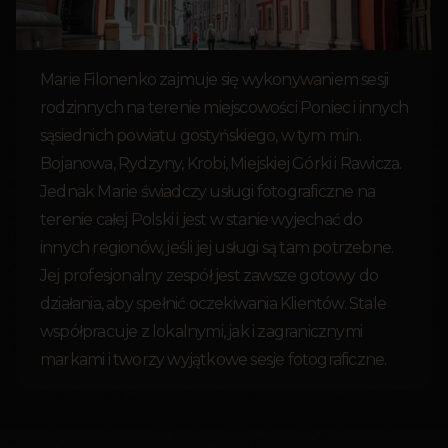
Marie Filonenko zajmuje się wykonywaniem sesji
rodzinnych na terenie miejscowości Poniec i innych
sąsiednich powiatu gostyńskiego, w tym m.in.
Bojanowa, Rydzyny, Krobi, Miejskiej Górki i Rawicza.
Jednak Marie świadczy usługi fotograficzne na
terenie całej Polski i jest w stanie wyjechać do
innych regionów, jeśli jej usługi są tam potrzebne.
Jej profesjonalny zespół jest zawsze gotowy do
działania, aby spełnić oczekiwania Klientów. Stale
współpracuje z lokalnymi, jak i zagranicznymi
markami i tworzy wyjątkowe sesje fotograficzne.