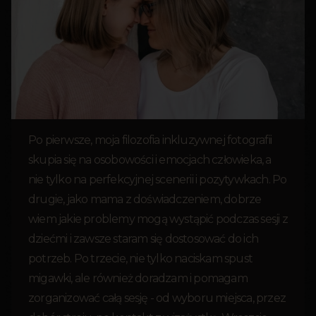
Po pierwsze, moja filozofia inkluzywnej fotografii
skupia się na osobowości i emocjach człowieka, a
nie tylko na perfekcyjnej scenerii i pozytywkach. Po
drugie, jako mama z doświadczeniem, dobrze
wiem jakie problemy mogą wystąpić podczas sesji z
dziećmi i zawsze staram się dostosować do ich
potrzeb. Po trzecie, nie tylko naciskam spust
migawki, ale również doradzam i pomagam
zorganizować całą sesję - od wyboru miejsca, przez