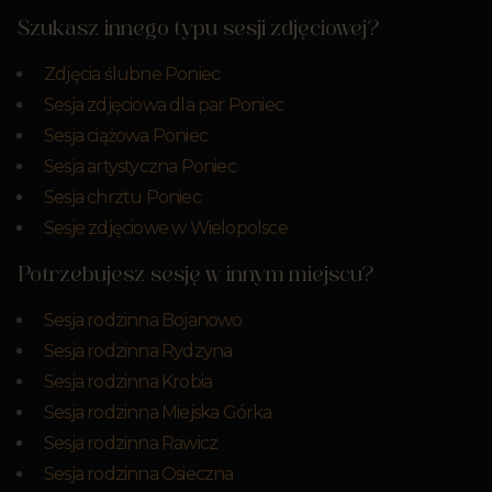
Szukasz innego typu sesji zdjęciowej?
Zdjęcia ślubne Poniec
Sesja zdjęciowa dla par Poniec
Sesja ciążowa Poniec
Sesja artystyczna Poniec
Sesja chrztu Poniec
Sesje zdjęciowe w Wielopolsce
Potrzebujesz sesję w innym miejscu?
Sesja rodzinna Bojanowo
Sesja rodzinna Rydzyna
Sesja rodzinna Krobia
Sesja rodzinna Miejska Górka
Sesja rodzinna Rawicz
Sesja rodzinna Osieczna