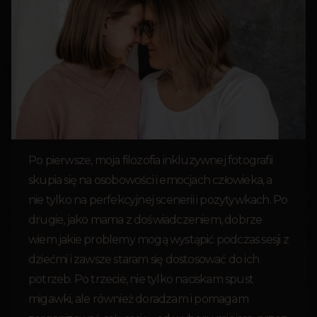
Po pierwsze, moja filozofia inkluzywnej fotografii
skupia się na osobowości i emocjach człowieka, a
nie tylko na perfekcyjnej scenerii i pozytywkach. Po
drugie, jako mama z doświadczeniem, dobrze
wiem jakie problemy mogą wystąpić podczas sesji z
dziećmi i zawsze staram się dostosować do ich
potrzeb. Po trzecie, nie tylko naciskam spust
migawki, ale również doradzam i pomagam