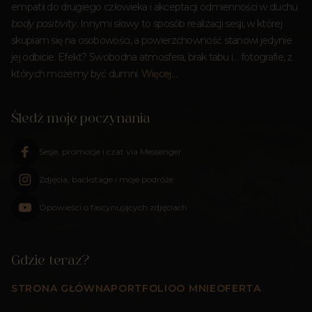
empatii do drugiego człowieka i akceptacji odmienności w duchu
body positivity
. Innymi słowy to sposób realizacji sesji, w której
skupiam się na osobowości, a powierzchowność stanowi jedynie
jej odbicie. Efekt? Swobodna atmosfera, brak tabu i… fotografie, z
których możemy być dumni.
Więcej…
Śledź moje poczynania
Sesje, promocje i czat via Messenger
Zdjęcia, backstage i moje podróże
Opowieści o fascynujących zdjęciach
Gdzie teraz?
STRONA GŁÓWNA
PORTFOLIO
O MNIE
OFERTA