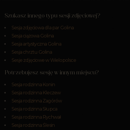
Szukasz innego typu sesji zdjęciowej?
Sesja zdjęciowa dla par Golina
Sesja ciążowa Golina
Sesja artystyczna Golina
Sesja chrztu Golina
Sesje zdjęciowe w Wielopolsce
Potrzebujesz sesję w innym miejscu?
Sesja rodzinna Konin
Sesja rodzinna Kleczew
Sesja rodzinna Zagórów
Sesja rodzinna Słupca
Sesja rodzinna Rychwał
Sesja rodzinna Ślesin