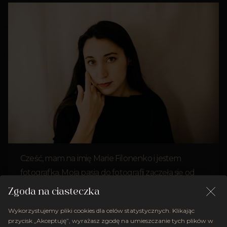
Cześć, mam na imię Marie Filonenko i jestem
fotografką. Moja pasja do fotografii zaczęła się od
fotoreportażu, który daje mi nie tylko adrenalinę,
Zgoda na ciasteczka
ale też pozwala na poznanie ludzi i ich historii.
Wykorzystujemy pliki cookies dla celów statystycznych. Klikając
Zainspirowana tym doświadczeniem, dziś zajmuję
przycisk „Akceptuję”, wyrażasz zgodę na umieszczanie tych plików w