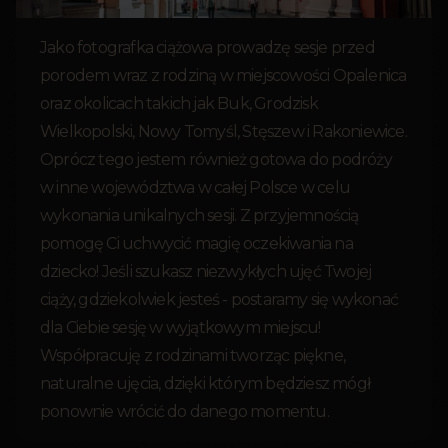
Jako fotografka ciążowa prowadzę sesje przed
porodem wraz z rodziną w miejscowości Opalenica
oraz okolicach takich jak Buk, Grodzisk
Wielkopolski, Nowy Tomyśl, Stęszew i Rakoniewice.
Oprócz tego jestem również gotowa do podróży
w inne województwa w całej Polsce w celu
wykonania unikalnych sesji. Z przyjemnością
pomogę Ci uchwycić magię oczekiwania na
dziecko! Jeśli szukasz niezwykłych ujęć Twojej
ciąży, gdziekolwiek jesteś - postaramy się wykonać
dla Ciebie sesję w wyjątkowym miejscu!
Współpracuję z rodzinami tworząc piękne,
naturalne ujęcia, dzięki którym będziesz mógł
ponownie wrócić do danego momentu.