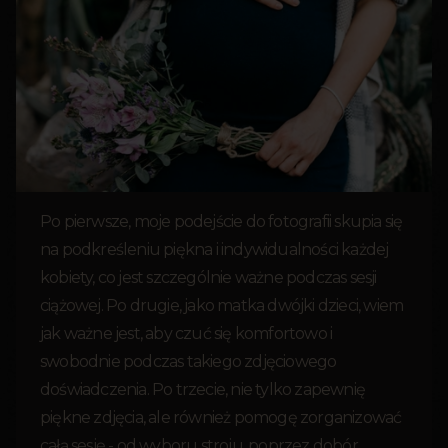
Po pierwsze, moje podejście do fotografii skupia się
na podkreśleniu piękna i indywidualności każdej
kobiety, co jest szczególnie ważne podczas sesji
ciążowej. Po drugie, jako matka dwójki dzieci, wiem
jak ważne jest, aby czuć się komfortowo i
swobodnie podczas takiego zdjęciowego
doświadczenia. Po trzecie, nie tylko zapewnię
piękne zdjęcia, ale również pomogę zorganizować
całą sesję - od wyboru stroju, poprzez dobór