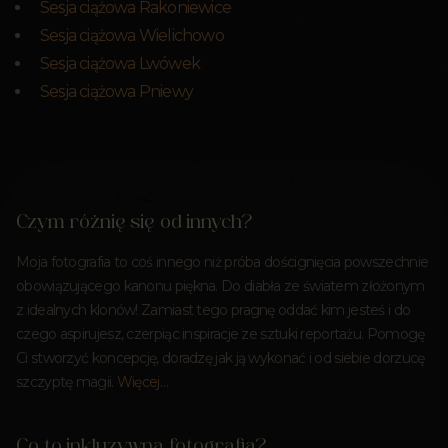
Sesja ciążowa Rakoniewice
Sesja ciążowa Wielichowo
Sesja ciążowa Lwówek
Sesja ciążowa Pniewy
Czym różnię się od innych?
Moja fotografia to coś innego niż próba doścignięcia powszechnie
obowiązującego kanonu piękna. Do diabła ze światem złożonym
z idealnych klonów! Zamiast tego pragnę oddać kim jesteś i do
czego aspirujesz, czerpiąc inspiracje ze sztuki reportażu. Pomogę
Ci stworzyć koncepcję, doradzę jak ją wykonać i od siebie dorzucę
szczyptę magii.
Więcej…
Co to inkluzywna fotografia?