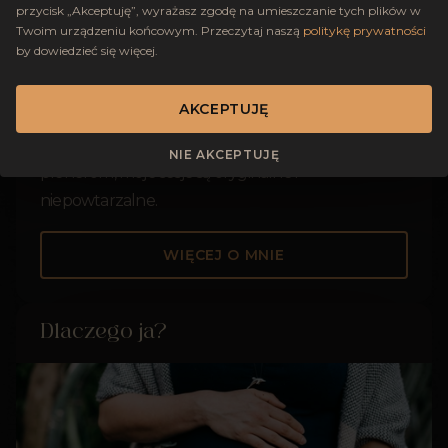
się inkluzywną fotografią, która stawia na
przycisk „Akceptuję”, wyrażasz zgodę na umieszczanie tych plików w
pierwszym miejscu osobowość i emocje.
Twoim urządzeniu końcowym. Przeczytaj naszą
politykę prywatności
by dowiedzieć się więcej.
Niezależnie od tego, czy robimy zdjęcia ślubne,
rodzinne czy artystyczne, staram się złapać
AKCEPTUJĘ
momenty, w których jesteście w zgodzie ze sobą i
w pełni swobodni. Dzięki ciekawym stylizacjom i
NIE AKCEPTUJĘ
plenerom, moje sesje są oryginalne i
niepowtarzalne.
WIĘCEJ O MNIE
Dlaczego ja?