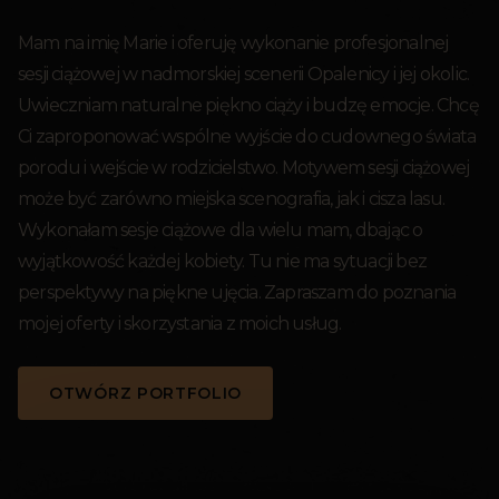
Mam na imię Marie i oferuję wykonanie profesjonalnej
sesji ciążowej w nadmorskiej scenerii Opalenicy i jej okolic.
Uwieczniam naturalne piękno ciąży i budzę emocje. Chcę
Ci zaproponować wspólne wyjście do cudownego świata
porodu i wejście w rodzicielstwo. Motywem sesji ciążowej
może być zarówno miejska scenografia, jak i cisza lasu.
Wykonałam sesje ciążowe dla wielu mam, dbając o
wyjątkowość każdej kobiety. Tu nie ma sytuacji bez
perspektywy na piękne ujęcia. Zapraszam do poznania
mojej oferty i skorzystania z moich usług.
OTWÓRZ PORTFOLIO