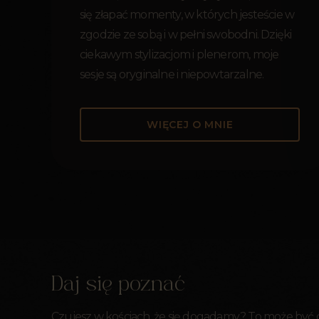
się złapać momenty, w których jesteście w
zgodzie ze sobą i w pełni swobodni. Dzięki
ciekawym stylizacjom i plenerom, moje
sesje są oryginalne i niepowtarzalne.
WIĘCEJ O MNIE
Daj się poznać
Czujesz w kościach, że się dogadamy? To może być