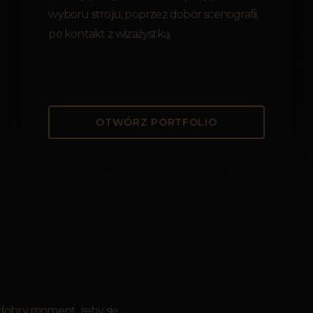
wyboru stroju, poprzez dobór scenografii,
po kontakt z wizażystką.
OTWÓRZ PORTFOLIO
 dobry moment, żeby się