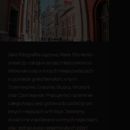
Jako fotografka ciążowa, Marie Filonenko
świadczy usługi w swojej miejscowości w
Witkowie oraz w innych miejscowościach
w powiecie gnieźnieńskim, w tym
Trzemesznie, Gnieźnie, Słupcy, Wrześni
oraz Czerniejewie. Pracuje też na terenie
całego kraju i jest gotowa do podróży po
innych miejscach w Polsce. Jesteśmy
otwarci na współprace w innych regionach,
więc jeśli szukasz niesamowitych zdjęć