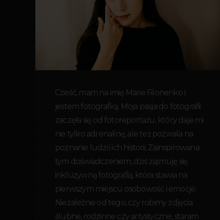
Cześć, mam na imię Marie Filonenko i
jestem fotografką. Moja pasja do fotografii
zaczęła się od fotoreportażu, który daje mi
nie tylko adrenalinę, ale też pozwala na
poznanie ludzi i ich historii. Zainspirowana
tym doświadczeniem, dziś zajmuję się
inkluzywną fotografią, która stawia na
pierwszym miejscu osobowość i emocje.
Niezależnie od tego, czy robimy zdjęcia
ślubne, rodzinne czy artystyczne, staram