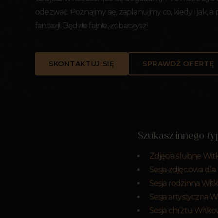
odezwać. Poznajmy się, zaplanujmy co, kiedy i jak, a
fantazji. Będzie fajnie, zobaczysz!
SKONTAKTUJ SIĘ
SPRAWDŹ OFERTĘ
Szukasz innego typ
Zdjęcia ślubne Wi
Sesja zdjęciowa dl
Sesja rodzinna Wi
Sesja artystyczna 
Sesja chrztu Witk