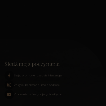
Śledź moje poczynania
Sesje, promocje i czat via Messenger
Zdjęcia, backstage i moje podróże
Opowieści o fascynujących zdjęciach