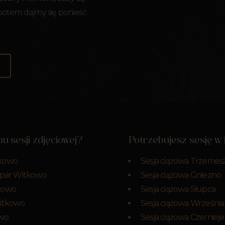
 potem dajmy się ponieść
u sesji zdjęciowej?
Potrzebujesz sesję w
tkowo
Sesja ciążowa Trzemes
a par Witkowo
Sesja ciążowa Gniezno
tkowo
Sesja ciążowa Słupca
Witkowo
Sesja ciążowa Września
owo
Sesja ciążowa Czerniej