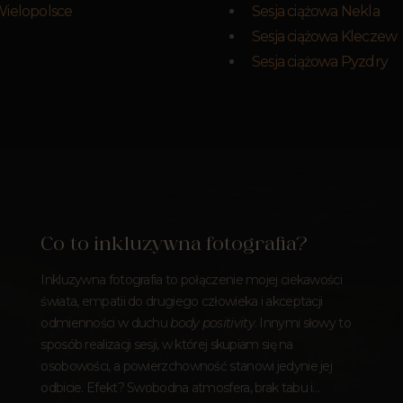
Wielopolsce
Sesja ciążowa Nekla
Sesja ciążowa Kleczew
Sesja ciążowa Pyzdry
Co to inkluzywna fotografia?
Inkluzywna fotografia to połączenie mojej ciekawości
świata, empatii do drugiego człowieka i akceptacji
odmienności w duchu
body positivity
. Innymi słowy to
sposób realizacji sesji, w której skupiam się na
osobowości, a powierzchowność stanowi jedynie jej
odbicie. Efekt? Swobodna atmosfera, brak tabu i…