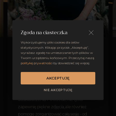
Zgoda na ciasteczka
Wykorzystujemy pliki cookies dla celów
statystycznych. Klikając przycisk „Akceptuję”,
Po pierwsze, moje podejście do fotografii
wyrażasz zgodę na umieszczanie tych plików w
skupia się na podkreśleniu piękna i
Twoim urządzeniu końcowym. Przeczytaj naszą
indywidualności każdej kobiety, co jest
politykę prywatności
by dowiedzieć się więcej.
szczególnie ważne podczas sesji ciążowej.
Po drugie, jako matka dwójki dzieci, wiem
AKCEPTUJĘ
jak ważne jest, aby czuć się komfortowo i
NIE AKCEPTUJĘ
swobodnie podczas takiego zdjęciowego
doświadczenia. Po trzecie, nie tylko
zapewnię piękne zdjęcia, ale również
pomogę zorganizować całą sesję - od