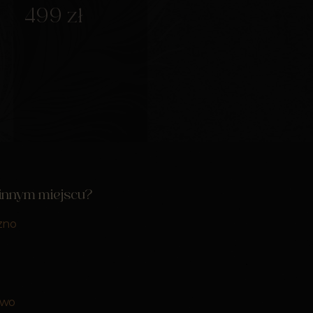
499 zł
 innym miejscu?
zno
ewo