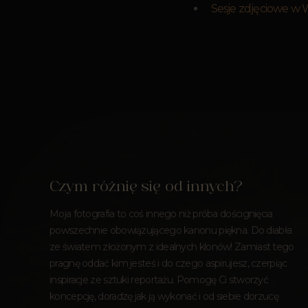
Sesje zdjęciowe w 
Czym różnię się od innych?
Moja fotografia to coś innego niż próba doścignięcia
powszechnie obowiązującego kanonu piękna. Do diabła
ze światem złożonym z idealnych klonów! Zamiast tego
pragnę oddać kim jesteś i do czego aspirujesz, czerpiąc
inspiracje ze sztuki reportażu. Pomogę Ci stworzyć
koncepcję, doradzę jak ją wykonać i od siebie dorzucę