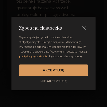
też pełne znaczenia. Po trzecie,
gwarantuję bezpieczeństwo i
profesjonalizm - pracuję z dwoma
aparatami i znam zasady fotografowania w
kościele.
Zgoda na ciasteczka
Wykorzystujemy pliki cookies dla celów
statystycznych. Klikając przycisk „Akceptuję”,
wyrażasz zgodę na umieszczanie tych plików w
Twoim urządzeniu końcowym. Przeczytaj naszą
politykę prywatności
by dowiedzieć się więcej.
OTWÓRZ PORTFOLIO
AKCEPTUJĘ
NIE AKCEPTUJĘ