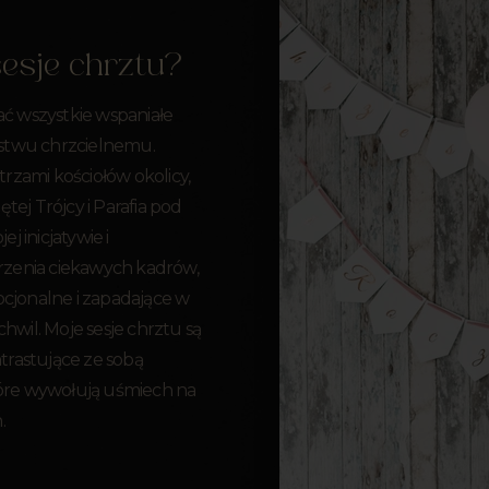
sesje chrztu?
ać wszystkie wspaniałe
stwu chrzcielnemu.
rzami kościołów okolicy,
tej Trójcy i Parafia pod
 inicjatywie i
zenia ciekawych kadrów,
ocjonalne i zapadające w
il. Moje sesje chrztu są
rastujące ze sobą
tóre wywołują uśmiech na
.