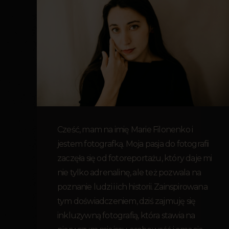
Cześć, mam na imię Marie Filonenko i
jestem fotografką. Moja pasja do fotografii
zaczęła się od fotoreportażu, który daje mi
nie tylko adrenalinę, ale też pozwala na
poznanie ludzi i ich historii. Zainspirowana
tym doświadczeniem, dziś zajmuję się
inkluzywną fotografią, która stawia na