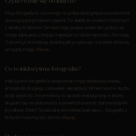
Czym różnię się od innych?
Moja fotografia to coś innego niż próba doścignięcia powszechnie
obowiązującego kanonu piękna. Do diabła ze światem złożonym
z idealnych klonów! Zamiast tego pragnę oddać kim jesteś i do
czego aspirujesz, czerpiąc inspiracje ze sztuki reportażu. Pomogę
Ci stworzyć koncepcję, doradzę jak ją wykonać i od siebie dorzucę
szczyptę magii.
Więcej…
Co to inkluzywna fotografia?
Inkluzywna fotografia to połączenie mojej ciekawości świata,
empatii do drugiego człowieka i akceptacji odmienności w duchu
body positivity
. Innymi słowy to sposób realizacji sesji, w której
skupiam się na osobowości, a powierzchowność stanowi jedynie
jej odbicie. Efekt? Swobodna atmosfera, brak tabu i… fotografie, z
których możemy być dumni.
Więcej…