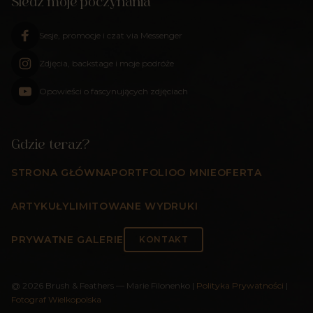
Śledź moje poczynania
Sesje, promocje i czat via Messenger
Zdjęcia, backstage i moje podróże
Opowieści o fascynujących zdjęciach
Gdzie teraz?
STRONA GŁÓWNA
PORTFOLIO
O MNIE
OFERTA
ARTYKUŁY
LIMITOWANE WYDRUKI
PRYWATNE GALERIE
KONTAKT
@
2026
Brush & Feathers — Marie Filonenko
|
Polityka Prywatności
|
Fotograf Wielkopolska