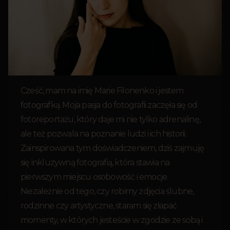
Cześć, mam na imię Marie Filonenko i jestem
fotografką. Moja pasja do fotografii zaczęła się od
fotoreportażu, który daje mi nie tylko adrenalinę,
ale też pozwala na poznanie ludzi i ich historii.
Zainspirowana tym doświadczeniem, dziś zajmuję
się inkluzywną fotografią, która stawia na
pierwszym miejscu osobowość i emocje.
Niezależnie od tego, czy robimy zdjęcia ślubne,
rodzinne czy artystyczne, staram się złapać
momenty, w których jesteście w zgodzie ze sobą i