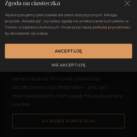
Zgoda na ciasteczka
Wykorzystujemy pliki cookies dla celów statystycznych. Klikając
przycisk „Akceptuję”, wyrażasz zgodę na umieszczanie tych plików w
Po pierwsze, specjalizuję się w fotografowaniu
Twoim urządzeniu końcowym. Przeczytaj naszą
politykę prywatności
by dowiedzieć się więcej.
chrztów, co gwarantuje moje doświadczenie i
wyczucie w tym rodzaju sesji. Po drugie,
AKCEPTUJĘ
umiejętność uchwycenia emocji i tworzenia
reportażu z wydarzenia to moja mocna strona,
NIE AKCEPTUJĘ
dzięki czemu zdjęcia będą nie tylko piękne, ale też
pełne znaczenia. Po trzecie, gwarantuję
bezpieczeństwo i profesjonalizm - pracuję z
dwoma aparatami i znam zasady fotografowania w
kościele.
OTWÓRZ PORTFOLIO