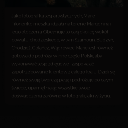
Jako fotografka sesji artystycznych, Marie
Filonenko mieszka i działa na terenie Margonina i
jego otoczenia. Obejmuje to całą okolicę wokół
powiatu chodzieskiego, w tym Szamocin, Budzyń,
Chodzież, Gołańcz, Wągrowiec. Marie jest również
gotowa do podróży w inne części Polski, aby
wykonywać sesje zdjęciowe i zaspokajać
zapotrzebowanie klientów z całego kraju. Dzieli się
również swoją twórczą pasją i podróżuje po całym
świecie, upamiętniając wszystkie swoje
doświadczenia zarówno w fotografii, jak i w życiu.