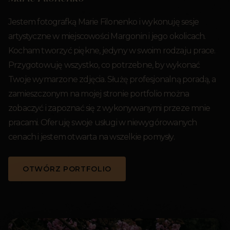
Jestem fotografką Marie Filonenko i wykonuję sesje
artystyczne w miejscowości Margonin i jego okolicach.
Kocham tworzyć piękne, jedyny w swoim rodzaju prace.
Przygotowuję wszystko, co potrzebne, by wykonać
Twoje wymarzone zdjęcia. Służę profesjonalną poradą, a
zamieszczonym na mojej stronie portfolio można
zobaczyć i zapoznać się z wykonywanymi przeze mnie
pracami. Oferuję swoje usługi w niewygórowanych
cenach i jestem otwarta na wszelkie pomysły.
OTWÓRZ PORTFOLIO