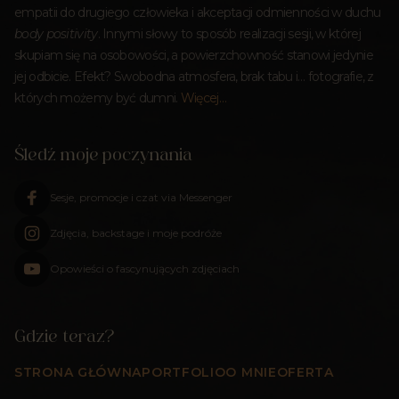
empatii do drugiego człowieka i akceptacji odmienności w duchu
body positivity
. Innymi słowy to sposób realizacji sesji, w której
skupiam się na osobowości, a powierzchowność stanowi jedynie
jej odbicie. Efekt? Swobodna atmosfera, brak tabu i… fotografie, z
których możemy być dumni.
Więcej…
Śledź moje poczynania
Sesje, promocje i czat via Messenger
Zdjęcia, backstage i moje podróże
Opowieści o fascynujących zdjęciach
Gdzie teraz?
STRONA GŁÓWNA
PORTFOLIO
O MNIE
OFERTA