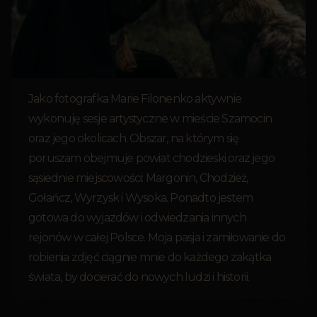
Jako fotografka Marie Filonenko aktywnie
wykonuję sesje artystyczne w mieście Szamocin
oraz jego okolicach. Obszar, na którym się
poruszam obejmuje powiat chodzieski oraz jego
sąsiednie miejscowości: Margonin, Chodzież,
Gołańcz, Wyrzysk i Wysoka. Ponadto jestem
gotowa do wyjazdów i odwiedzania innych
rejonów w całej Polsce. Moja pasja i zamiłowanie do
robienia zdjęć ciągnie mnie do każdego zakątka
świata, by docierać do nowych ludzi i historii.