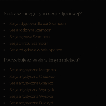
Szukasz innego typu sesji zdjęciowej?
Sesja zdjęciowa dla par Szamocin
Sesja rodzinna Szamocin
Sesja ciążowa Szamocin
Sesja chrztu Szamocin
Sesje zdjęciowe w Wielopolsce
Potrzebujesz sesję w innym miejscu?
Sesja artystyczna Margonin
Sesja artystyczna Chodzież
Sesja artystyczna Gołańcz
Sesja artystyczna Wyrzysk
Sesja artystyczna Wysoka
Sesja artystyczna Budzyń