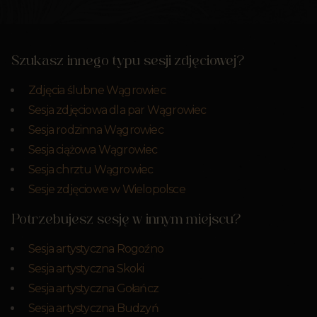
Szukasz innego typu sesji zdjęciowej?
Zdjęcia ślubne Wągrowiec
Sesja zdjęciowa dla par Wągrowiec
Sesja rodzinna Wągrowiec
Sesja ciążowa Wągrowiec
Sesja chrztu Wągrowiec
Sesje zdjęciowe w Wielopolsce
Potrzebujesz sesję w innym miejscu?
Sesja artystyczna Rogoźno
Sesja artystyczna Skoki
Sesja artystyczna Gołańcz
Sesja artystyczna Budzyń