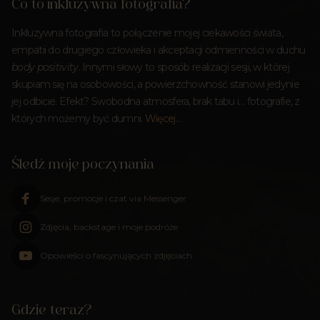
Co to inkluzywna fotografia?
Inkluzywna fotografia to połączenie mojej ciekawości świata,
empatii do drugiego człowieka i akceptacji odmienności w duchu
body positivity
. Innymi słowy to sposób realizacji sesji, w której
skupiam się na osobowości, a powierzchowność stanowi jedynie
jej odbicie. Efekt? Swobodna atmosfera, brak tabu i… fotografie, z
których możemy być dumni.
Więcej…
Śledź moje poczynania
Sesje, promocje i czat via Messenger
Zdjęcia, backstage i moje podróże
Opowieści o fascynujących zdjęciach
Gdzie teraz?