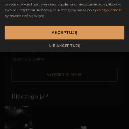
się inkluzywną fotografią, która stawia na
przycisk „Akceptuję”, wyrażasz zgodę na umieszczanie tych plików w
Twoim urządzeniu końcowym. Przeczytaj naszą
politykę prywatności
pierwszym miejscu osobowość i emocje.
by dowiedzieć się więcej.
Niezależnie od tego, czy robimy zdjęcia ślubne,
rodzinne czy artystyczne, staram się złapać
AKCEPTUJĘ
momenty, w których jesteście w zgodzie ze sobą i
w pełni swobodni. Dzięki ciekawym stylizacjom i
NIE AKCEPTUJĘ
plenerom, moje sesje są oryginalne i
niepowtarzalne.
WIĘCEJ O MNIE
Dlaczego ja?