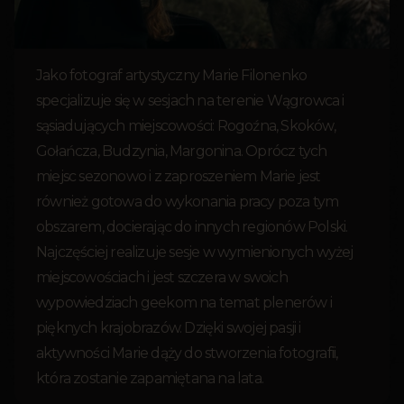
Jako fotograf artystyczny Marie Filonenko
specjalizuje się w sesjach na terenie Wągrowca i
sąsiadujących miejscowości: Rogoźna, Skoków,
Gołańcza, Budzynia, Margonina. Oprócz tych
miejsc sezonowo i z zaproszeniem Marie jest
również gotowa do wykonania pracy poza tym
obszarem, docierając do innych regionów Polski.
Najczęściej realizuje sesje w wymienionych wyżej
miejscowościach i jest szczera w swoich
wypowiedziach geekom na temat plenerów i
pięknych krajobrazów. Dzięki swojej pasji i
aktywności Marie dąży do stworzenia fotografii,
która zostanie zapamiętana na lata.