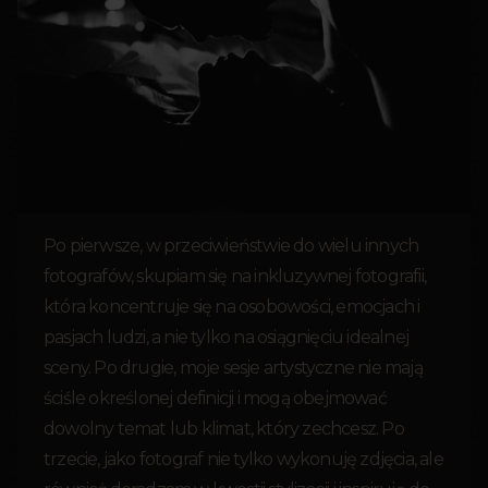
Po pierwsze, w przeciwieństwie do wielu innych
fotografów, skupiam się na inkluzywnej fotografii,
która koncentruje się na osobowości, emocjach i
pasjach ludzi, a nie tylko na osiągnięciu idealnej
sceny. Po drugie, moje sesje artystyczne nie mają
ściśle określonej definicji i mogą obejmować
dowolny temat lub klimat, który zechcesz. Po
trzecie, jako fotograf nie tylko wykonuję zdjęcia, ale