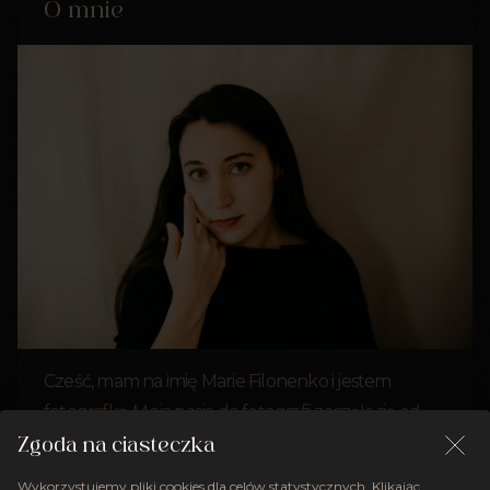
O mnie
Cześć, mam na imię Marie Filonenko i jestem
fotografką. Moja pasja do fotografii zaczęła się od
fotoreportażu, który daje mi nie tylko adrenalinę,
Zgoda na ciasteczka
ale też pozwala na poznanie ludzi i ich historii.
Wykorzystujemy pliki cookies dla celów statystycznych. Klikając