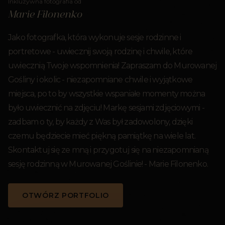
Inkluzywna fotografia od
Marie Filonenko
Jako fotografka, która wykonuje sesje rodzinne i
portretowe - uwiecznij swoją rodzinę i chwile, które
uwiecznią Twoje wspomnienia! Zapraszam do Murowanej
Gośliny i okolic - niezapomniane chwile i wyjątkowe
miejsca, po to by wszystkie wspaniałe momenty można
było uwiecznić na zdjęciu! Markę sesjami zdjęciowymi -
zadbam o ty, by każdy z Was był zadowolony, dzięki
czemu będziecie mieć piękną pamiątkę na wiele lat.
Skontaktuj się ze mną i przygotuj się na niezapomnianą
sesję rodzinną w Murowanej Goślinie! - Marie Filonenko.
OTWÓRZ PORTFOLIO