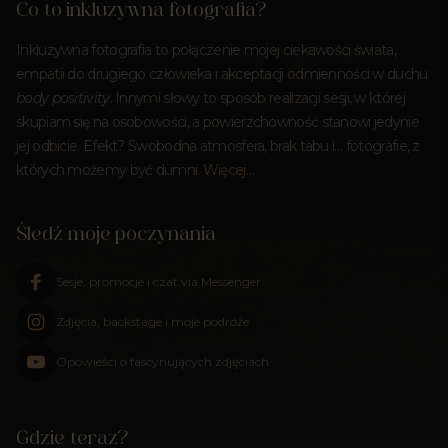
Co to inkluzywna fotografia?
Inkluzywna fotografia to połączenie mojej ciekawości świata,
empatii do drugiego człowieka i akceptacji odmienności w duchu
body positivity
. Innymi słowy to sposób realizacji sesji, w której
skupiam się na osobowości, a powierzchowność stanowi jedynie
jej odbicie. Efekt? Swobodna atmosfera, brak tabu i… fotografie, z
których możemy być dumni.
Więcej…
Śledź moje poczynania
Sesje, promocje i czat via Messenger
Zdjęcia, backstage i moje podróże
Opowieści o fascynujących zdjęciach
Gdzie teraz?