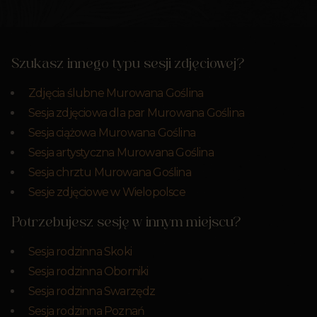
Szukasz innego typu sesji zdjęciowej?
Zdjęcia ślubne Murowana Goślina
Sesja zdjęciowa dla par Murowana Goślina
Sesja ciążowa Murowana Goślina
Sesja artystyczna Murowana Goślina
Sesja chrztu Murowana Goślina
Sesje zdjęciowe w Wielopolsce
Potrzebujesz sesję w innym miejscu?
Sesja rodzinna Skoki
Sesja rodzinna Oborniki
Sesja rodzinna Swarzędz
Sesja rodzinna Poznań