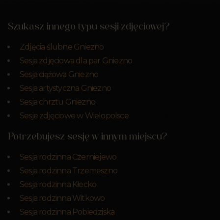
Szukasz innego typu sesji zdjęciowej?
Zdjęcia ślubne Gniezno
Sesja zdjęciowa dla par Gniezno
Sesja ciążowa Gniezno
Sesja artystyczna Gniezno
Sesja chrztu Gniezno
Sesje zdjęciowe w Wielopolsce
Potrzebujesz sesję w innym miejscu?
Sesja rodzinna Czerniejewo
Sesja rodzinna Trzemeszno
Sesja rodzinna Kłecko
Sesja rodzinna Witkowo
Sesja rodzinna Pobiedziska