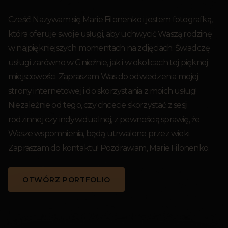
Cześć! Nazywam się Marie Filonenko i jestem fotografką,
która oferuje swoje usługi, aby uchwycić Waszą rodzinę
w najpiękniejszych momentach na zdjęciach. Świadczę
usługi zarówno w Gnieźnie, jak i w okolicach tej pięknej
miejscowości. Zapraszam Was do odwiedzenia mojej
strony internetowej i do skorzystania z moich usług!
Niezależnie od tego, czy chcecie skorzystać z sesji
rodzinnej czy indywidualnej, z pewnością sprawię, że
Wasze wspomnienia, będą utrwalone przez wieki.
Zapraszam do kontaktu! Pozdrawiam, Marie Filonenko.
OTWÓRZ PORTFOLIO