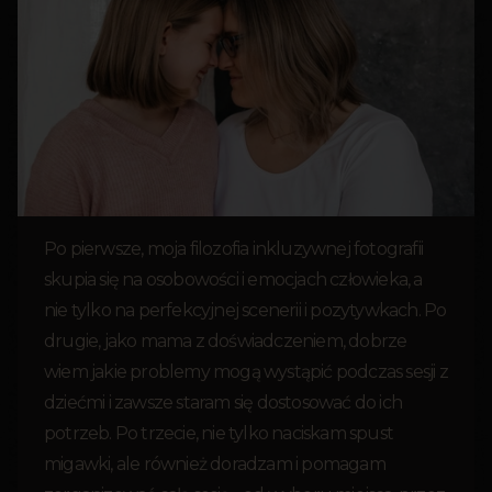
Po pierwsze, moja filozofia inkluzywnej fotografii
skupia się na osobowości i emocjach człowieka, a
nie tylko na perfekcyjnej scenerii i pozytywkach. Po
drugie, jako mama z doświadczeniem, dobrze
wiem jakie problemy mogą wystąpić podczas sesji z
dziećmi i zawsze staram się dostosować do ich
potrzeb. Po trzecie, nie tylko naciskam spust
migawki, ale również doradzam i pomagam