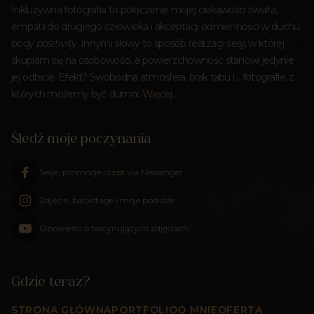
Inkluzywna fotografia to połączenie mojej ciekawości świata,
empatii do drugiego człowieka i akceptacji odmienności w duchu
body positivity
. Innymi słowy to sposób realizacji sesji, w której
skupiam się na osobowości, a powierzchowność stanowi jedynie
jej odbicie. Efekt? Swobodna atmosfera, brak tabu i… fotografie, z
których możemy być dumni.
Więcej…
Śledź moje poczynania
Sesje, promocje i czat via Messenger
Zdjęcia, backstage i moje podróże
Opowieści o fascynujących zdjęciach
Gdzie teraz?
STRONA GŁÓWNA
PORTFOLIO
O MNIE
OFERTA