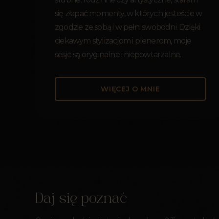
się złapać momenty, w których jesteście w
zgodzie ze sobą i w pełni swobodni. Dzięki
ciekawym stylizacjom i plenerom, moje
sesje są oryginalne i niepowtarzalne.
WIĘCEJ O MNIE
Daj się poznać