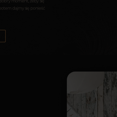
 dobry moment, żeby się
 potem dajmy się ponieść