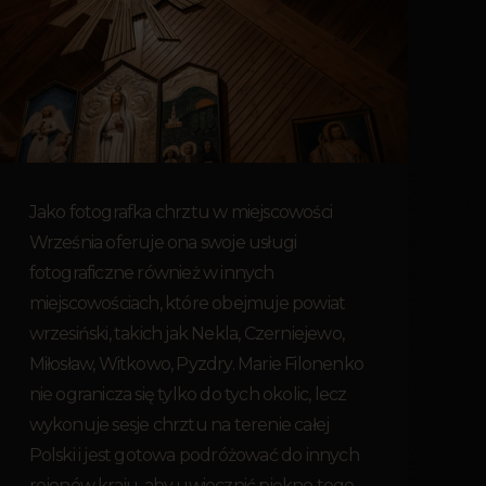
Jako fotografka chrztu w miejscowości
Września oferuje ona swoje usługi
fotograficzne również w innych
miejscowościach, które obejmuje powiat
wrzesiński, takich jak Nekla, Czerniejewo,
Miłosław, Witkowo, Pyzdry. Marie Filonenko
nie ogranicza się tylko do tych okolic, lecz
wykonuje sesje chrztu na terenie całej
Polski i jest gotowa podróżować do innych
rejonów kraju, aby uwiecznić piękno tego