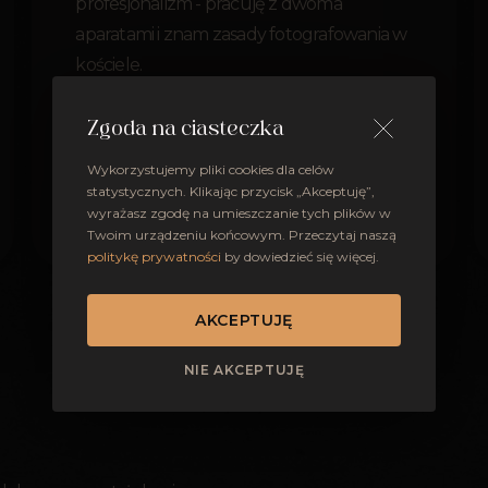
profesjonalizm - pracuję z dwoma
aparatami i znam zasady fotografowania w
kościele.
Zgoda na ciasteczka
Wykorzystujemy pliki cookies dla celów
statystycznych. Klikając przycisk „Akceptuję”,
OTWÓRZ PORTFOLIO
wyrażasz zgodę na umieszczanie tych plików w
Twoim urządzeniu końcowym. Przeczytaj naszą
politykę prywatności
by dowiedzieć się więcej.
AKCEPTUJĘ
NIE AKCEPTUJĘ