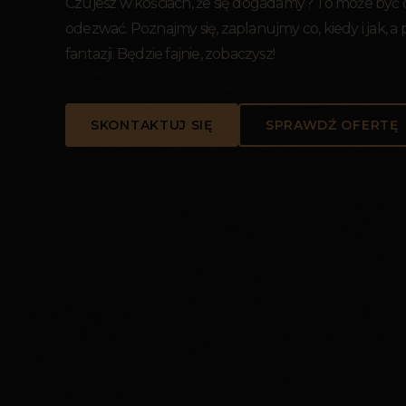
Czujesz w kościach, że się dogadamy? To może być
odezwać. Poznajmy się, zaplanujmy co, kiedy i jak, a
fantazji. Będzie fajnie, zobaczysz!
SKONTAKTUJ SIĘ
SPRAWDŹ OFERTĘ