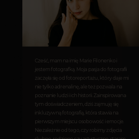
Cześć, mam na imię Marie Filonenko i
jestem fotografką. Moja pasja do fotografii
zaczęła się od fotoreportażu, który daje mi
nie tylko adrenalinę, ale też pozwala na
poznanie ludzi i ich historii. Zainspirowana
tym doświadczeniem, dziś zajmuję się
inkluzywną fotografią, która stawia na
pierwszym miejscu osobowość i emocje.
Niezależnie od tego, czy robimy zdjęcia
ślubne, rodzinne czy artystyczne, staram