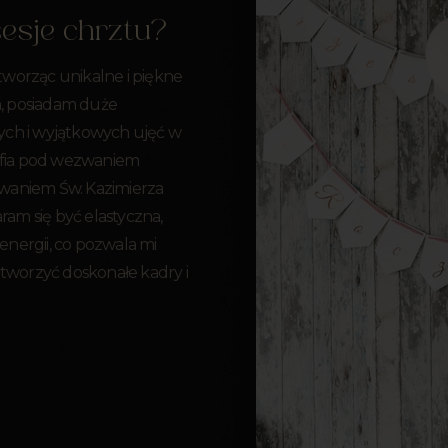
sesje chrztu?
 tworząc unikalne i piękne
a, posiadam duże
ych i wyjątkowych ujęć w
rafia pod wezwaniem
waniem Św. Kazimierza
ram się być elastyczna,
 energii, co pozwala mi
worzyć doskonałe kadry i