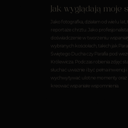
Jak wyglądają moje 
Jako fotografka, działam od wielu lat,
reportaże chrztu. Jako profesjonalist
doświadczenie w tworzeniu wspaniał
wybranych kościołach, takich jak Pa
Świętego Ducha czy Parafia pod wez
Królewicza. Podczas robienia zdjęć sta
słuchać uważnie i być pełna inwencji i
wychwytywać ulotne momenty oraz t
kreować wspaniałe wspomnienia.