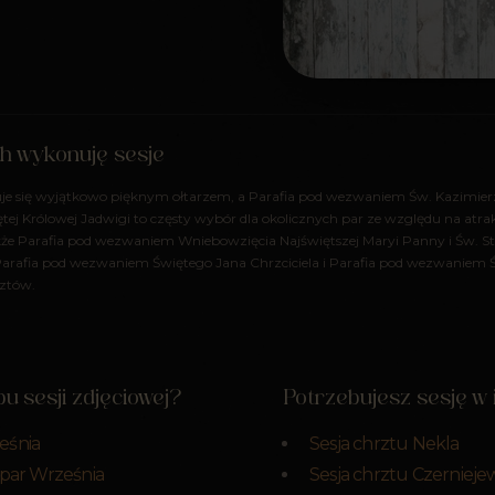
ch wykonuję sesje
e się wyjątkowo pięknym ołtarzem, a Parafia pod wezwaniem Św. Kazimierz
tej Królowej Jadwigi to częsty wybór dla okolicznych par ze względu na atra
że Parafia pod wezwaniem Wniebowzięcia Najświętszej Maryi Panny i Św. S
arafia pod wezwaniem Świętego Jana Chrzciciela i Parafia pod wezwaniem Ś
rztów.
u sesji zdjęciowej?
Potrzebujesz sesję w
eśnia
Sesja chrztu Nekla
 par Września
Sesja chrztu Czernieje