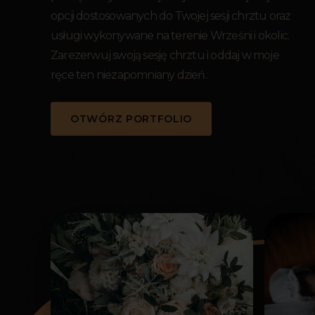
opcji dostosowanych do Twojej sesji chrztu oraz
usługi wykonywane na terenie Wrześni i okolic.
Zarezerwuj swoją sesję chrztu i oddaj w moje
ręce ten niezapomniany dzień.
OTWÓRZ PORTFOLIO