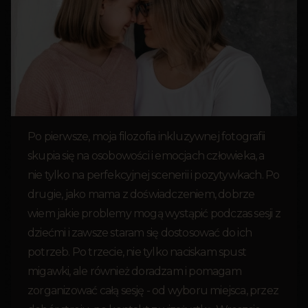
Po pierwsze, moja filozofia inkluzywnej fotografii
skupia się na osobowości i emocjach człowieka, a
nie tylko na perfekcyjnej scenerii i pozytywkach. Po
drugie, jako mama z doświadczeniem, dobrze
wiem jakie problemy mogą wystąpić podczas sesji z
dziećmi i zawsze staram się dostosować do ich
potrzeb. Po trzecie, nie tylko naciskam spust
migawki, ale również doradzam i pomagam
zorganizować całą sesję - od wyboru miejsca, przez