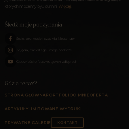
których możemy być dumni.
Więcej…
Śledź moje poczynania
Sesje, promocje i czat via Messenger
Zdjęcia, backstage i moje podróże
Opowieści o fascynujących zdjęciach
Gdzie teraz?
STRONA GŁÓWNA
PORTFOLIO
O MNIE
OFERTA
ARTYKUŁY
LIMITOWANE WYDRUKI
PRYWATNE GALERIE
KONTAKT