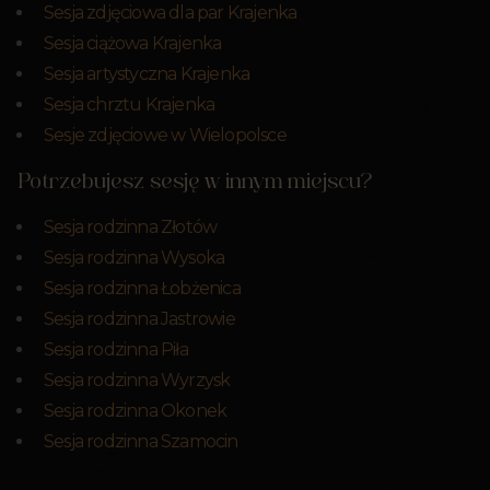
Sesja zdjęciowa dla par Krajenka
Sesja ciążowa Krajenka
Sesja artystyczna Krajenka
Sesja chrztu Krajenka
Sesje zdjęciowe w Wielopolsce
Potrzebujesz sesję w innym miejscu?
Sesja rodzinna Złotów
Sesja rodzinna Wysoka
Sesja rodzinna Łobżenica
Sesja rodzinna Jastrowie
Sesja rodzinna Piła
Sesja rodzinna Wyrzysk
Sesja rodzinna Okonek
Sesja rodzinna Szamocin