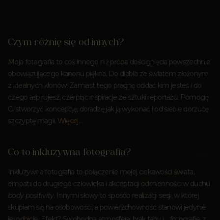
Czym różnię się od innych?
Moja fotografia to coś innego niż próba doścignięcia powszechnie
obowiązującego kanonu piękna. Do diabła ze światem złożonym
z idealnych klonów! Zamiast tego pragnę oddać kim jesteś i do
czego aspirujesz, czerpiąc inspiracje ze sztuki reportażu. Pomogę
Ci stworzyć koncepcję, doradzę jak ją wykonać i od siebie dorzucę
szczyptę magii.
Więcej…
Co to inkluzywna fotografia?
Inkluzywna fotografia to połączenie mojej ciekawości świata,
empatii do drugiego człowieka i akceptacji odmienności w duchu
body positivity
. Innymi słowy to sposób realizacji sesji, w której
skupiam się na osobowości, a powierzchowność stanowi jedynie
jej odbicie. Efekt? Swobodna atmosfera, brak tabu i… fotografie, z