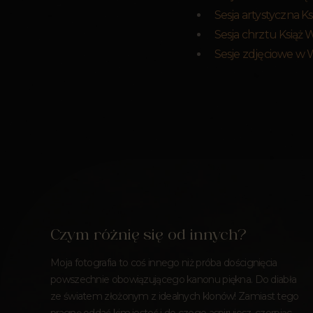
Sesja artystyczna Ks
Sesja chrztu Książ 
Sesje zdjęciowe w 
Czym różnię się od innych?
Moja fotografia to coś innego niż próba doścignięcia
powszechnie obowiązującego kanonu piękna. Do diabła
ze światem złożonym z idealnych klonów! Zamiast tego
pragnę oddać kim jesteś i do czego aspirujesz, czerpiąc