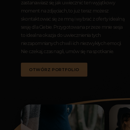
zastanawiasz się jak uwiecznić ten wyjątkowy
moment na zdjęciach, to już teraz możesz
skontaktować się ze mną i wybrać z oferty idealną
sesję dla Ciebie. Przygotowana przeze mnie sesja
to idealna okazja do uwiecznienia tych
niezapomnianych chwil i ich niezwykłych emocji.
Nie czekaj, czas nagli, umów się na spotkanie.
OTWÓRZ PORTFOLIO