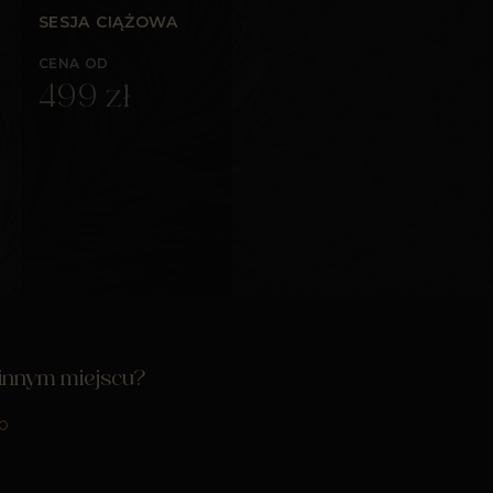
SESJA CIĄŻOWA
CENA OD
499 zł
 innym miejscu?
o