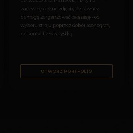
doświadczenia. Po trzecie, nie tylko
zapewnię piękne zdjęcia, ale również
pomogę zorganizować całą sesję - od
wyboru stroju, poprzez dobór scenografii,
po kontakt z wizażystką.
OTWÓRZ PORTFOLIO