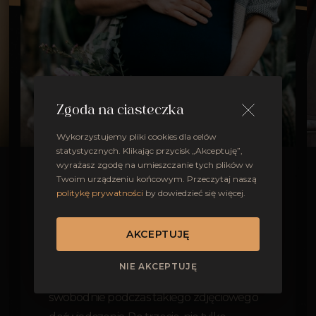
Zgoda na ciasteczka
Wykorzystujemy pliki cookies dla celów
statystycznych. Klikając przycisk „Akceptuję”,
wyrażasz zgodę na umieszczanie tych plików w
Po pierwsze, moje podejście do fotografii
Twoim urządzeniu końcowym. Przeczytaj naszą
politykę prywatności
by dowiedzieć się więcej.
skupia się na podkreśleniu piękna i
indywidualności każdej kobiety, co jest
AKCEPTUJĘ
szczególnie ważne podczas sesji ciążowej.
Po drugie, jako matka dwójki dzieci, wiem
NIE AKCEPTUJĘ
jak ważne jest, aby czuć się komfortowo i
swobodnie podczas takiego zdjęciowego