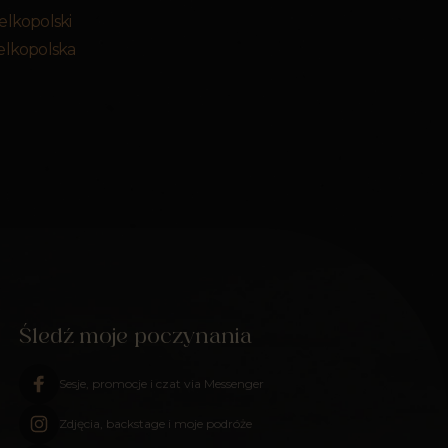
elkopolski
elkopolska
Śledź moje poczynania
Sesje, promocje i czat via Messenger
Zdjęcia, backstage i moje podróże