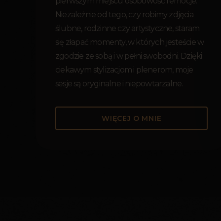
pierwszym miejscu osobowość i emocje.
Niezależnie od tego, czy robimy zdjęcia
ślubne, rodzinne czy artystyczne, staram
się złapać momenty, w których jesteście w
zgodzie ze sobą i w pełni swobodni. Dzięki
ciekawym stylizacjom i plenerom, moje
sesje są oryginalne i niepowtarzalne.
WIĘCEJ O MNIE