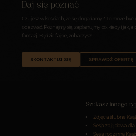
Daj się poznać
Czujesz w kościach, że się dogadamy? To może być
odezwać. Poznajmy się, zaplanujmy co, kiedy i jak, a
fantazji. Będzie fajnie, zobaczysz!
SKONTAKTUJ SIĘ
SPRAWDŹ OFERTĘ
Szukasz innego typ
Zdjęcia ślubne Ksią
Sesja zdjęciowa dla
Sesja rodzinna Ksią