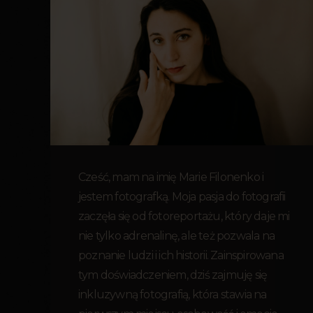
Cześć, mam na imię Marie Filonenko i
jestem fotografką. Moja pasja do fotografii
zaczęła się od fotoreportażu, który daje mi
nie tylko adrenalinę, ale też pozwala na
poznanie ludzi i ich historii. Zainspirowana
tym doświadczeniem, dziś zajmuję się
inkluzywną fotografią, która stawia na