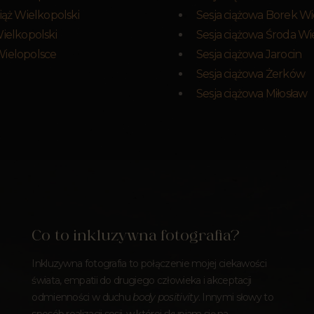
iąż Wielkopolski
Sesja ciążowa Borek Wi
Wielkopolski
Sesja ciążowa Środa Wi
Wielopolsce
Sesja ciążowa Jarocin
Sesja ciążowa Żerków
Sesja ciążowa Miłosław
Co to inkluzywna fotografia?
Inkluzywna fotografia to połączenie mojej ciekawości
świata, empatii do drugiego człowieka i akceptacji
odmienności w duchu
body positivity
. Innymi słowy to
sposób realizacji sesji, w której skupiam się na