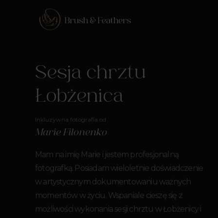
Sesja chrztu
Łobżenica
Inkluzywna fotografia od
Marie Filonenko
Mam na imię Marie i jestem profesjonalną
fotografką. Posiadam wieloletnie doświadczenie
w artystycznym dokumentowaniu ważnych
momentów w życiu. Wspaniale cieszę się z
możliwości wykonania sesji chrztu w Łobżenicy i