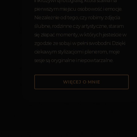
inkluzywną fotografią, która stawia na
pierwszym miejscu osobowość i emocje.
Niezależnie od tego, czy robimy zdjęcia
ślubne, rodzinne czy artystyczne, staram
się złapać momenty, w których jesteście w
zgodzie ze sobą i w pełni swobodni. Dzięki
ciekawym stylizacjom i plenerom, moje
sesje są oryginalne i niepowtarzalne.
WIĘCEJ O MNIE