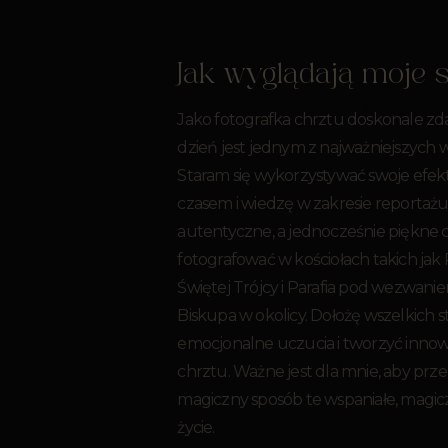
Jak wyglądają moje 
Jako fotografka chrztu doskonale zda
dzień jest jednym z najważniejszych 
Staram się wykorzystywać swoje efe
czasem i wiedzę w zakresie reportaż
autentyczne, a jednocześnie piękne c
fotografować w kościołach takich ja
Świętej Trójcy i Parafia pod wezwan
Biskupa w okolicy. Dołożę wszelkich s
emocjonalne uczucia i tworzyć innow
chrztu. Ważne jest dla mnie, aby prz
magiczny sposób te wspaniałe, magi
życie.