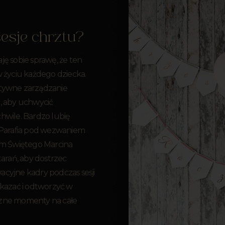
sesje chrztu?
ję sobie sprawę, że ten
w życiu każdego dziecka.
ktywne zarządzanie
u, aby uchwycić
hwile. Bardzo lubię
k Parafia pod wezwaniem
iem Świętego Marcina
tarań, aby dostrzec
acyjne kadry podczas sesji
ekazać i odtworzyć w
czne momenty na całe