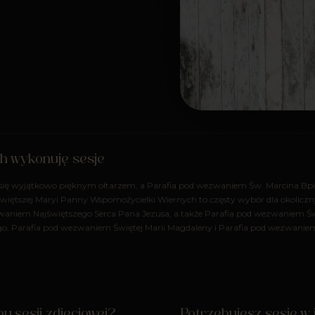
ch wykonuję sesje
 się wyjątkowo pięknym ołtarzem, a Parafia pod wezwaniem Św. Marcina Bp
więtszej Maryi Panny Wspomożycielki Wiernych to częsty wybór dla okoliczny
aniem Najświętszego Serca Pana Jezusa, a także Parafia pod wezwaniem Św
, Parafia pod wezwaniem Świętej Marii Magdaleny i Parafia pod wezwaniem
u sesji zdjęciowej?
Potrzebujesz sesję w