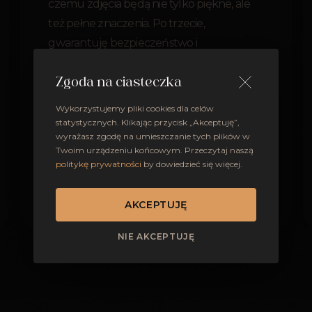
czemu zdjęcia będą nie tylko piękne, ale
też pełne znaczenia. Po trzecie,
gwarantuję bezpieczeństwo i
profesjonalizm - pracuję z dwoma
aparatami i znam zasady fotografowania w
Zgoda na ciasteczka
kościele.
Wykorzystujemy pliki cookies dla celów
statystycznych. Klikając przycisk „Akceptuję”,
wyrażasz zgodę na umieszczanie tych plików w
Twoim urządzeniu końcowym. Przeczytaj naszą
politykę prywatności
by dowiedzieć się więcej.
OTWÓRZ PORTFOLIO
AKCEPTUJĘ
NIE AKCEPTUJĘ