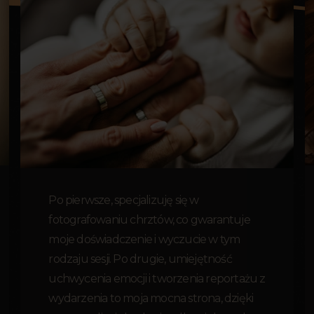
Po pierwsze, specjalizuję się w
fotografowaniu chrztów, co gwarantuje
moje doświadczenie i wyczucie w tym
rodzaju sesji. Po drugie, umiejętność
uchwycenia emocji i tworzenia reportażu z
wydarzenia to moja mocna strona, dzięki