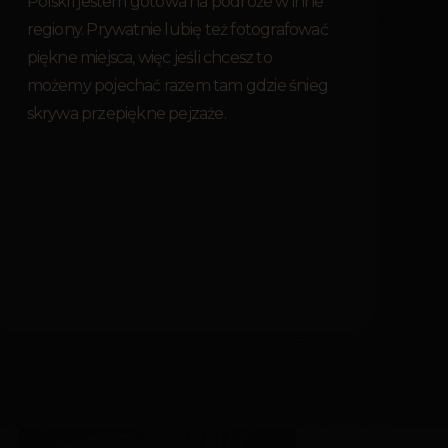
Polski i jestem gotowa na podróże w inne
regiony. Prywatnie lubię też fotografować
piękne miejsca, więc jeśli chcesz to
możemy pojechać razem tam gdzie śnieg
skrywa przepiękne pejzaże.