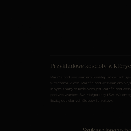
Przykładowe kościoły, w który
Parafia pod wezwaniem Świętej Trójcy cechuje
witrażami. Z kolei Parafia pod wezwaniem Najś
Innym znanym kościołem jest Parafia pod wezw
pod wezwaniem Św. Małgorzaty i Św. Walentego
liczbą udzielanych ślubów i chrztów.
Szukasz innego typ